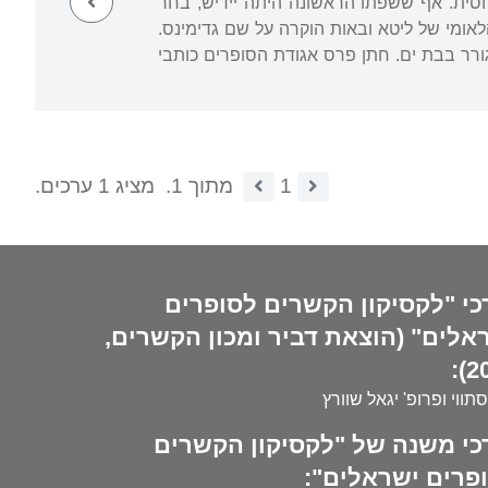
וסית. אף ששפתו הראשונה היתה יידיש, בחר
הלאומי של ליטא ובאות הוקרה על שם גדימינס.
 ליטא. ב-1993 עלה ארצה ומאז הוא מתגורר בבת ים. חתן פרס אגודת הסופרים כותבי
1
מתוך 1.
מציג 1 ערכים.
כי "לקסיקון הקשרים לסופרים
אלים" (הוצאת דביר ומכון הקשרים,
20
סתווי ופרופ' יגאל שוורץ
כי משנה של "לקסיקון הקשרים
פרים ישראלים":