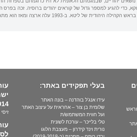
ל נושאים יהודיים, שבמגמתם הלאומית לא היו כדוגמתם בספרות הר
ווקא, כדי להגיע למספר גדול של קוראים יהודים ברוסיה. זכה בפרס 
בשנים 1993-1989 עמד בראש הקהילה היהודית של
ם
בעלי תפקידים באתר:
עור
ישר
עידו אנג'ל בוהדנה – בונה האתר
14):
שלומית בן צור – אחראית על עיצוב האתר
וראש
זיסי 
ועל חווית המשתמש/ת
טלי בלייכר – עורכת לשונית
עור
אתר
נורית וינד קידרון – מעצבת הלוגו
לסו
ירדן רותם – מתכנת (ב-2019-2018)