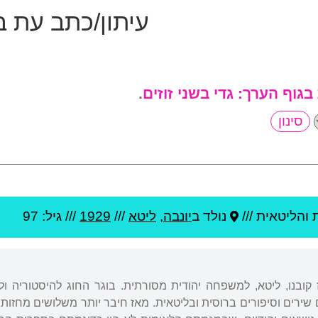
עיתון/כתב עת ב
 בגוף הערך:
גדי בשני זוזים
.
והליטאית ///
נולד ב
יונבה
,
ליטא
///
1929
/// גיל: 97
וז קובנו, ליטא, למשפחה יהודית מסורתית. בוגר החוג להיסטוריה ול
רים וסיפורים ברוסית ובליטאית. מאז חיבר יותר משלושים מחזות ו