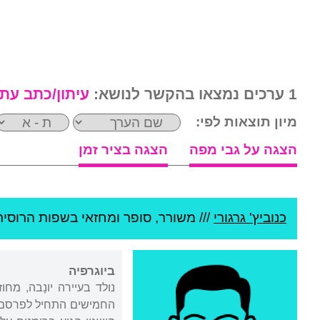
1 ערכים נמצאו בהקשר לנושא:
עיתון/כתב עת
מיון תוצאות לפי:
הצגה על גבי מפה
הצגה בציר זמן
כנוביץ' גרגורי
///
משורר, סופר ומחזאי בשפות הרוסית 
ביוגרפיה
נולד בעיירה יונָבה, מח
החמישים התחיל לפרסם שי