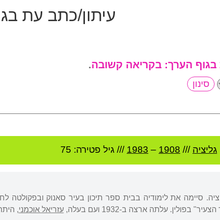
עיתון/כתב עת בג
 בגוף הערך:
בקריאה קשובה
.
גליציה
///
1908
–
1983
/// גיל
פטירה: 75
יציה. סיימה את לימודיה בבית ספר תיכון בעיר סאנוק ובפקולטה ל
 בפולין. עלתה ארצה ב-1932 ועם בעלה,
עזריאל אוכמני
, היתה