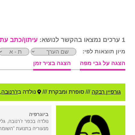
1 ערכים נמצאו בהקשר לנושא:
עיתון/כתב עת
מיון תוצאות לפי:
הצגה על גבי מפה
הצגה בציר זמן
גורפיין רבקה
///
סופרת ומבקרת ///
נולדה ב
ז'רנובה
,
ביוגרפיה
נולדה בכפר ז'רנובה, גל
מנעוריה בתנועת "השומר הצעיר"