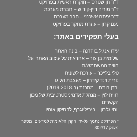
ד"ר חן שטרס – חוקרת ראשית בפרויקט
ד"ר מוריה דיין-קודיש – חברת מערכת
ד"ר יפתח אשכנזי – חבר מערכת
נעם קרון – עוזרת מחקר בפרויקט
בעלי תפקידים באתר:
עידו אנג'ל בוהדנה – בונה האתר
שלומית בן צור – אחראית על עיצוב האתר ועל
חווית המשתמש/ת
טלי בלייכר – עורכת לשונית
נורית וינד קידרון – מעצבת הלוגו
ירדן רותם – מתכנת (ב-2019-2018)
רווית לוין – מנהלת אדמיניסטרטיבית של מכון
הקשרים
יוסי גלרון – ביביליוגרף, לקסיקון אוהיו
* הפרויקט נתמך על-ידי הקרן הלאומית למדעים, מספר
מענק 302/17