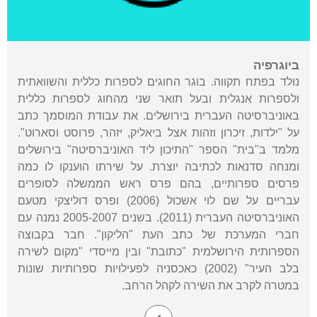
ביוגרפיה
נולד בפתח תקווה. בוגר החוגים לספרות כללית והשוואתית
ולספרות אנגלית ובעל תואר שני מהחוג לספרות כללית
באוניברסיטה העברית בירושלים. את עבודת המוסמך כתב
על "ילדות, זיכרון וזהות אצל ביאליק, יזהר, פרוסט וסארוט".
מלמד ב"בית" הספר "התיכון ליד האוניברסיטה" בירושלים
ומנחה סדנאות לכתיבה יוצרת. על שירתו הוענקו לו כמה
פרסים ספרותיים, בהם פרס ראש הממשלה לסופרים
עבריים על שם לוי אשכול (2006) ופרס דוליצקי מטעם
האוניברסיטה העברית (2011). בשנים 2005-2007 נמנה עם
חברי המערכת של כתב העת "הליקון". חבר בקבוצה
הספרותית הירושלמית "כתובת" ובין מייסדי "מקום לשירה
בלב העיר" (2002) כאכסניה לפעילויות ספרותיות שונות
במטרה לקרב את השירה לקהל הרחב.