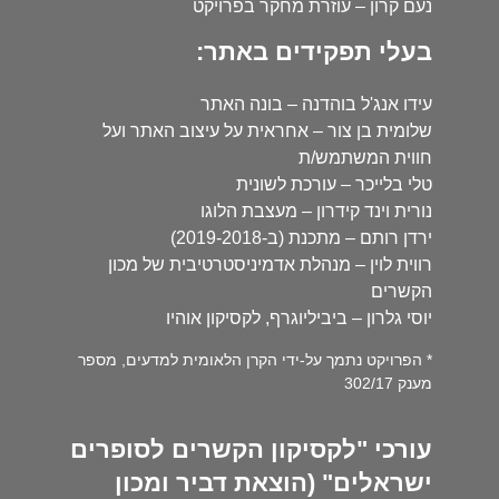
נעם קרון – עוזרת מחקר בפרויקט
בעלי תפקידים באתר:
עידו אנג'ל בוהדנה – בונה האתר
שלומית בן צור – אחראית על עיצוב האתר ועל
חווית המשתמש/ת
טלי בלייכר – עורכת לשונית
נורית וינד קידרון – מעצבת הלוגו
ירדן רותם – מתכנת (ב-2019-2018)
רווית לוין – מנהלת אדמיניסטרטיבית של מכון
הקשרים
יוסי גלרון – ביביליוגרף, לקסיקון אוהיו
* הפרויקט נתמך על-ידי הקרן הלאומית למדעים, מספר
מענק 302/17
עורכי "לקסיקון הקשרים לסופרים
ישראלים" (הוצאת דביר ומכון