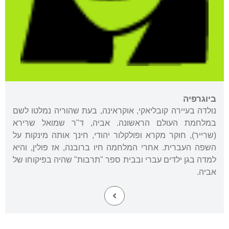
ביוגרפיה
נולדה בעיירה קובליאקי, אוקראינה, בעת שהוריה נמלטו לשם
במלחמת העולם הראשונה. אביה, ד"ר שמואל שרירא
(שרייר), חוקר מקרא ופולקלור יהודי, חינך אותה מינקות על
השפה העברית. אחרי המלחמה חיו ברובנה, אז פולין, והיא
למדה בגן ילדים עברי ובבית ספר "תרבות" שהיה בפיקוחו של
אביה.