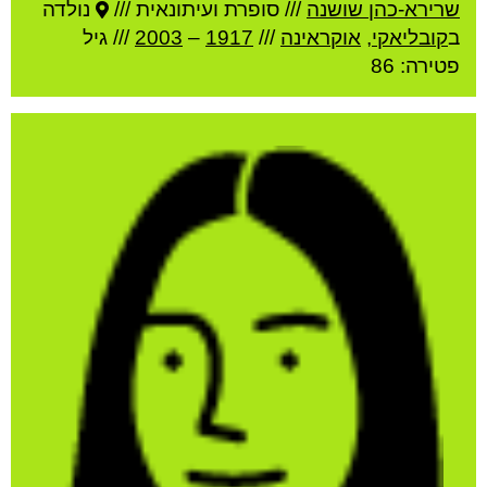
שרירא-כהן שושנה
///
סופרת ועיתונאית ///
נולדה
ב
קובליאקי
,
אוקראינה
///
1917
–
2003
/// גיל
פטירה: 86