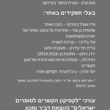
נעם קרון – עוזרת מחקר בפרויקט
בעלי תפקידים באתר:
עידו אנג'ל בוהדנה – בונה האתר
שלומית בן צור – אחראית על עיצוב האתר ועל
חווית המשתמש/ת
טלי בלייכר – עורכת לשונית
נורית וינד קידרון – מעצבת הלוגו
ירדן רותם – מתכנת (ב-2019-2018)
רווית לוין – מנהלת אדמיניסטרטיבית של מכון
הקשרים
יוסי גלרון – ביביליוגרף, לקסיקון אוהיו
* הפרויקט נתמך על-ידי הקרן הלאומית למדעים, מספר
מענק 302/17
עורכי "לקסיקון הקשרים לסופרים
ישראלים" (הוצאת דביר ומכון