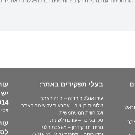
רה וכיהנה גם כמזכירת הקיבוץ. זה שנים רבות היא עורכת את מדור
ם
בעלי תפקידים באתר:
עור
ישר
עידו אנג'ל בוהדנה – בונה האתר
14):
שלומית בן צור – אחראית על עיצוב האתר
וראש
זיסי 
ועל חווית המשתמש/ת
טלי בלייכר – עורכת לשונית
עור
אתר
נורית וינד קידרון – מעצבת הלוגו
לסו
ירדן רותם – מתכנת (ב-2019-2018)