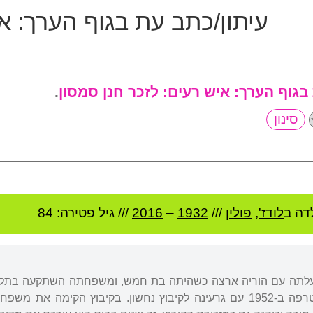
עיתון/כתב עת בגוף הערך:
אי
 בגוף הערך:
איש רעים: לזכר חנן סמסון
.
דה ב
לודז'
,
פולין
///
1932
–
2016
/// גיל
פטירה: 84
ין. עלתה עם הוריה ארצה כשהיתה בת חמש, ומשפחתה השתקעה בתל
הצעיר", ובמסגרתה הצטרפה ב-1952 עם גרעינה לקיבוץ נחשון. בקיבוץ 