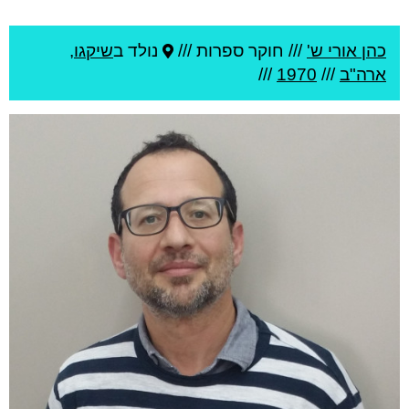
כהן אורי ש'
///
חוקר ספרות ///
נולד ב
שיקגו
,
ארה"ב
///
1970
///