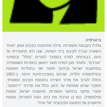
ביוגרפיה
נולדה בקבוצת משמרות. גדלה והתחנכה בקיבוץ אפק. לאחר
נישואיה עברה לקיבוץ בית השיטה, שבו היא מתגוררת עד
היום. בבגרותה למדה בסמינר למורים "נהלל" ובסמינר
"אורנים", ולאחר מכן למדה תואר ראשון בספרות השוואתית,
במחשבת ישראל ובחינוך ותואר שני בתולדות האמנות
ובפילוסופיה כללית, שניהם באוניברסיטת חיפה. ב-1982
החלה לערוך את מדור השירה בהוצאת הקיבוץ המאוחד,
תפקיד שהיא ממלאת עד היום, כולל את סדרת "ריתמוס",
וספרי מחקר בתחומי הספרות, מחשבת ישראל, אמנות
ופילוסופיה. כמו כן עורכת את כתב העת לספרות, אמנות
ותיאטרון של התנועה הקיבוצית "עלי שיח".