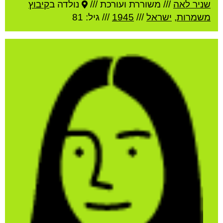
שניר לאה
///
משוררת ועורכת ///
נולדה ב
קיבוץ
משמרות
,
ישראל
///
1945
/// גיל: 81