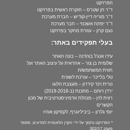
הפרויקט
ד"ר חן שטרס – חוקרת ראשית בפרויקט
ד"ר מוריה דיין-קודיש – חברת מערכת
ד"ר יפתח אשכנזי – חבר מערכת
נעם קרון – עוזרת מחקר בפרויקט
בעלי תפקידים באתר:
עידו אנג'ל בוהדנה – בונה האתר
שלומית בן צור – אחראית על עיצוב האתר ועל
חווית המשתמש/ת
טלי בלייכר – עורכת לשונית
נורית וינד קידרון – מעצבת הלוגו
ירדן רותם – מתכנת (ב-2019-2018)
רווית לוין – מנהלת אדמיניסטרטיבית של מכון
הקשרים
יוסי גלרון – ביביליוגרף, לקסיקון אוהיו
* הפרויקט נתמך על-ידי הקרן הלאומית למדעים, מספר
מענק 302/17