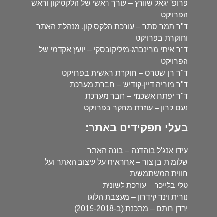
פרופ' יגאל שוורץ – עורך ראשי של הלקסיקון וראש
הפרויקט
ד"ר תמר סתר – עורכת הלקסיקון, מנהלת האתר
וחוקרת בפרויקט
ד"ר איתי מרינברג-מיליקובסקי – יועץ אקדמי של
הפרויקט
ד"ר חן שטרס – חוקרת ראשית בפרויקט
ד"ר מוריה דיין-קודיש – חברת מערכת
ד"ר יפתח אשכנזי – חבר מערכת
נעם קרון – עוזרת מחקר בפרויקט
בעלי תפקידים באתר:
עידו אנג'ל בוהדנה – בונה האתר
שלומית בן צור – אחראית על עיצוב האתר ועל
חווית המשתמש/ת
טלי בלייכר – עורכת לשונית
נורית וינד קידרון – מעצבת הלוגו
ירדן רותם – מתכנת (ב-2019-2018)