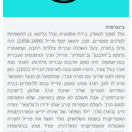
ביוגרפיה
נולד סמוך לטאלין, בירת אסטוניה, וגדל בליטא. בן למשפחת
למדנים וסופרים. סבו, יהושע יוסף פרייל (1858-1896), היה
גדול בתורה, בעל השכלה עברית וכללית רחבה, שמאמריו
נדפסו ב"הלבנון" וב"המליץ". פרייל, חניך הגימנסיה העברית
במריאמפול, היה ספוג תרבות עברית מילדותו. לאחר מות
אביו בגיל צעיר, היגרו האם ובנה לארצות הברית (1922). כאן
ציפה לאם שידוך עם מורה עברי, שהתפעל מן הנער המוכשר
והיה לו לאב חורג אוהב ונאמן. פרייל נכנס ללימודים בבית
המדרש למורים שליד ישיבת הרב אלחנן ("ישיבה
יוניברסיטי"), אבל מעולם לא עסק בהוראה, שלא התאימה
למזגו הרך. לעולם הספרות קירב אותו ידידו ה"גליצאי" יהודה
לייב (ג'אד) טלר, "ילד הפלא" של שירת יידיש המודרניסטית
האמריקנית בשנות השלושים. טלר חשף את פרייל לשירה
האנגלית והאמריקנית המודרנית, עודד אותו בניסיונותיו