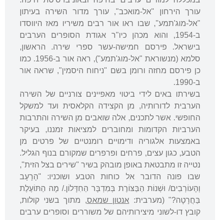
עורך הירחון "אל-מואכב", עורך מדור השירה בעיתון
"אל-מוג'תמע", שבו ראו אור רבים משיריו מאז היווסדו
ב-1954, והוא מכהן כיו"ר אגודת הסופרים הערבים
בישראל. פירסם חמישה-עשר ספרי שירה. הראשון,
סלמא (מנשוראת "אל-מוג'תמע"), ראה אור ב-1956. כמו
כן פירסם מחזה ורומן בשם "ניחוח היסמין", שראה אור
ב-1990.
בשירתו באים לידי ביטוי מאפיינים צורניים של השירה
הערבית לדורותיה, מן הקצידה הקלאסית ועד למשקל
החופשי. אשר לתכנים, אלה שואבים מן השירה והתרבות
הערביות הקדומות ומחוברים למציאות זמננו, בעיקר
באמצעות אלגוריה ודימויים רומנטיים של פרטים מן
הטבע, כגון עצים, פרחים ופרפרים שמקורם בנוף הגליל.
נטייה זו מתבטאת באופן מובהק בשיר "שירים בצל הזית",
שבו פונה הדובר אל כוחות הטבע ושוכניו: "הָרָעָב
וְהָעוֹרְבִים/ וּשְׁנוֹת הַבַּצּוֹרֶת בְּמִדְבָּר הַחִדָּלוֹן./ מָה הַתּוֹעֶלֶת
בַּחֲרָטָה?" (מערבית:
אנטון שמאס
, מתוך בשני קולות,
קובץ דו-לשוני מיצירותיהם של משוררים וסופרים ערבים