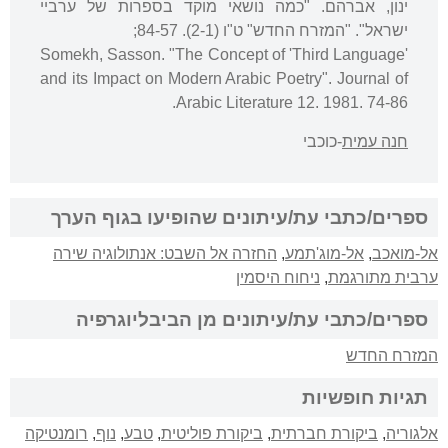
ינון, אברהם. "כמה נושאי מוקד בספרות של ערביי
ישראל". "המזרח החדש" ט"ו (2-1). 84-57;
Somekh, Sasson. "The Concept of 'Third Language'
and its Impact on Modern Arabic Poetry". Journal of
Arabic Literature 12. 1981. 74-86.
חנה עמית
-כוכבי
ספרים/כתבי עת/עיתונים שהופיעו בגוף הערך
אל-מואכב
,
אל-מוג'תמע
,
החזרה אל השבט: אנתולוגיה שירה
ערבית מתורגמת
,
ניחוח היסמין
ספרים/כתבי עת/עיתונים מן הביבליוגרפיה
המזרח החדש
תגיות חופשיות
אלגוריה
,
ביקורת חברתית
,
ביקורת פוליטית
,
טבע
,
נוף
,
רומנטיקה