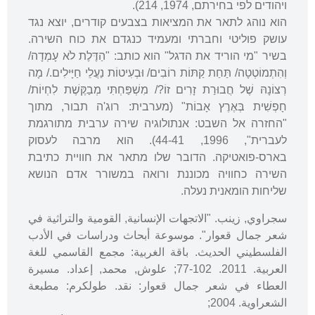
ויהודים לפי בחירתם, 1974, 214).
הוא נוהג לתאר את המציאות בצבעים קודרים, יוצא נגד
עושק פוליטי וחברתי ומעמיד כנגדם את כוח השירה.
בשיר "מי הוריד את הדגל" הוא כותב: "הַדֶּלֶת לֹא עָמְדָה/
וְהִתְמוֹטְטָה/ תַּחַת קַתּוֹת רוֹבִים/ וּבְעִיטוֹת נַעֲלֵי חַיָּילִים./ מָה
רְצוֹנָהּ שֶׁל חֲבוּרַת זָרִים זוֹ?/ מִשְׁפַּחְתִּי מְבַקֶּשֶׁת לִחְיוֹת/
חָפְשִׁית בְּאֶרֶץ אָבוֹת" (מערבית: רוג'ה תבור, מתוך
"החזרה אל השבט: אנתולוגיה שירה ערבית מתורגמת
לעברית", 1996, 44-41). הוא מרבה לעסוק
בארס-פואטיקה. הדובר שלו מתאר את חוויית כתיבת
השירה כחוויה מכוננת ורואה במשורר אדם הנושא
שליחות הומאנית נעלה.
سجراوي, زينب. "الاتجهات الإنسانية, القومية والتراثية في
شعر جمال قعوار". موسوعة أبحاث ودراسات في الأدب
الفلسطيني الحديث. باقة الغربية: مجمع القاسمي للغة
العربية. 2011. 102-77; علوش, محمد, إعداد. مسيرة
العطاء في شعر جمال قعوار: نقد. طولكرم: مطبعة
الشعراوية. 2004;