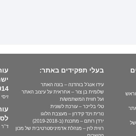
ם
בעלי תפקידים באתר:
עור
ישר
עידו אנג'ל בוהדנה – בונה האתר
14):
שלומית בן צור – אחראית על עיצוב האתר
וראש
זיסי 
ועל חווית המשתמש/ת
טלי בלייכר – עורכת לשונית
עור
אתר
נורית וינד קידרון – מעצבת הלוגו
לסו
ירדן רותם – מתכנת (ב-2019-2018)
של
ד"ר י
רווית לוין – מנהלת אדמיניסטרטיבית של מכון
הקשרים