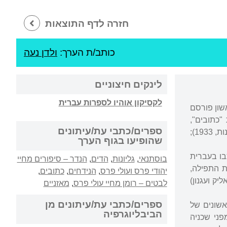
חזרה לדף התוצאות
כותב/ת הערך:
ולדן נעה
לינקים חיצוניים
לקסיקון אוהיו לספרות עברית
 הראשון פורסם
"כתובים",
ספרים/כתבי עת/עיתונים
"מאזניים", "בוסתנאי", "גליונות" ועוד. פירסם שלושה ספרים: "לבטים – רומן מחיי עולי פרס" (אמנות, 1933);
שהופיעו בגוף הערך
תבו בעברית
בוסתנאי
,
גליונות
,
הדים
,
הנדר – סיפורים מחיי
ת התפילה,
יהודי פרס ועולי פרס
,
הנידחים
,
כתובים
,
יק ועגנון)
לבטים – רומן מחיי עולי פרס
,
מאזניים
ספרים/כתבי עת/עיתונים מן
שונים של
הביבליוגרפיה
ני שכניה