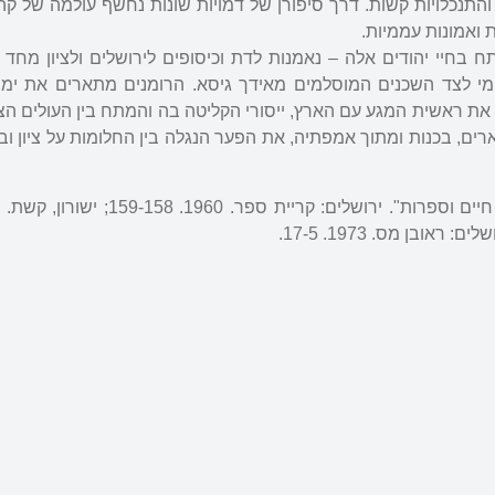
תנכלויות קשות. דרך סיפורן של דמויות שונות נחשף עולמה של קהי
 ואמונות עממיות.
חיי יהודים אלה – נאמנות לדת וכיסופים לירושלים ולציון מחד גי
ומי לצד השכנים המוסלמים מאידך גיסא. הרומנים מתארים את ימ
 את ראשית המגע עם הארץ, ייסורי הקליטה בה והמתח בין העולים הצע
רים, בכנות ומתוך אמפתיה, את הפער הנגלה בין החלומות על ציון וב
רושלים: קריית ספר. 1960. 159-158; ישורון, קשת. "עם סיפורי
: ראובן מס. 1973. 17-5.