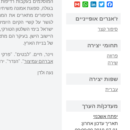
המוסלמים בעקבות רדיפות וה
WhatsApp
Gmail
LinkedIn
Twitter
Facebook
בגולה, ספוגת אמונה משיחית
הסיפורים מתארים את המתח ב
ז'אנרים אופייניים
לגשר על קשיי הקיום היומי
סיפור קצר
ישראל בימי השלטון הטורקי,
היישוב הישן. בעיקר הם מתא
של בניית הארץ.
תחומי יצירה
ויינר, חיים. "לבטים". "פרקי חיים וספרות". י
פרוזה
אברהם עמיצור
". "הנדר". ירושלים
שירה
נעה ולדן
שפות יצירה
עברית
מעדכן/ת הערך
יפתח אשכנזי
תאריך עדכון אחרון: