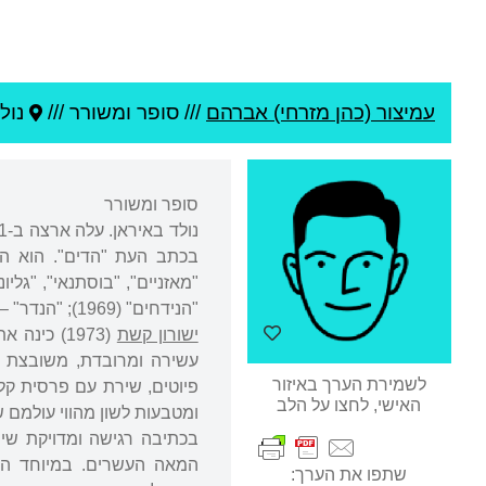
עמיצור (כהן מזרחי) אברהם
///
סופר ומשורר ///
נול
סופר ומשורר
בכתב העת "הדים". הוא הוס
"הנידחים" (1969); "הנדר" – סיפורים מחיי יהודי פרס ועולי פרס (1973).
ישורון קשת
(1973) כי
עשירה ומרובדת, משובצת בי
לשמירת הערך באיזור
פיוטים, שירת עם פרסית קלאס
האישי, לחצו על הלב
ומטבעות לשון מהווי עולמם ש
בכתיבה רגישה ומדויקת ש
המאה העשרים. במיוחד הו
שתפו את הערך: