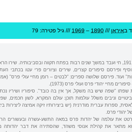
ד ב
איראן
///
1890
–
1969
/// גיל
פטירה: 79
נולד באיראן. עלה ארצה ב-1911, חי ועבד במשך שנים רבות בפתח תקווה ובסביבותיה. שירו
יף ופירסם סיפורים קצרים, שירים וציורים פרי עטו בכתבי העת 
נה את שפתו "שפה שיש בה משקל, אך אין בה כובד". סיפוריו ושיריו נכ
טויים וניבים משלל עולמות תוכן: עולם המקרא, לשון חכמים, שפ
ית, ספרות עברית מודרנית (יש ביצירותיו זיקה אמיצה ליצירות ביאל
ל יהודי פרס.
ירטט את עולמה של יהדות פרס במאה התשע-עשרה ובעשורים הרא
א מתאר את קהילת אנוסי משהד, שהסתירה את דבר יהדותה מפ