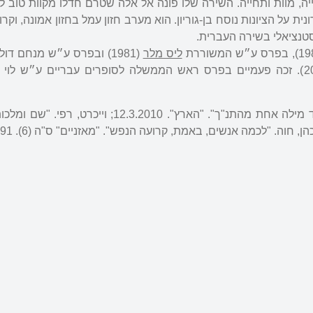
יה, מוות ותחייה. השירה שלו פונה אל אלה שטרם חדלו מקוות טוב ל
ית על הציונות נוסח בן-גוריון. הוא מערב חזון עמל בחזון אמונה, וק
טנציאלי בשירה העברית.
ליס מלר
(1981) ובפרס ע״ש מנחם דו
האוניברסיטה העברית (2015). זכה פעמיים בפרס ראש הממשלה לסופרים עבריים ע״ש ל
הירשפלד, אריאל. "שיר אחד מילה אחת מהתנ"ך". "הארץ". 12.3.2010; וייכ