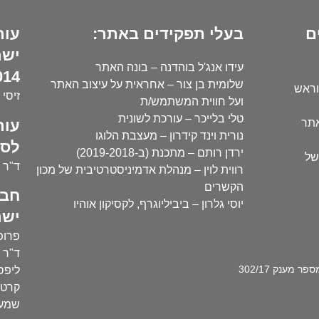
ם
בעלי תפקידים באתר:
עור
ישר
עידו אנג'ל בוהדנה – בונה האתר
14):
שלומית בן צור – אחראית על עיצוב האתר
וראש
זיסי 
ועל חווית המשתמש/ת
טלי בלייכר – עורכת לשונית
עור
אתר
נורית וינד קידרון – מעצבת הלוגו
לסו
ירדן רותם – מתכנת (ב-2019-2018)
של
ד"ר י
רווית לוין – מנהלת אדמיניסטרטיבית של מכון
הקשרים
חבר
יוסי גלרון – ביביליוגרף, לקסיקון אוהיו
ישר
פרופ'
ד"ר ע
מענק 302/17
ליפסק
קרטו
שמעו