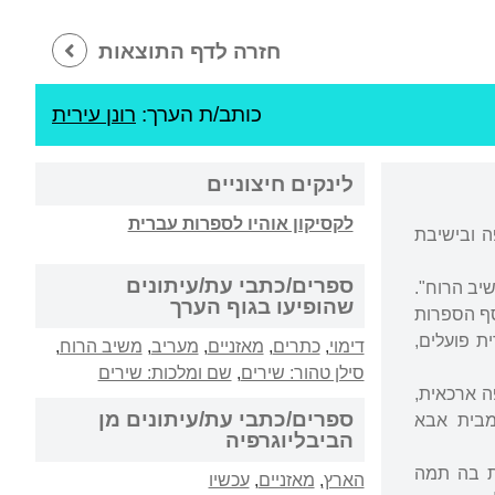
חזרה לדף התוצאות
כותב/ת הערך:
רונן עירית
לינקים חיצוניים
לקסיקון אוהיו לספרות עברית
ה ובישיבת
ספרים/כתבי עת/עיתונים
יב הרוח".
שהופיעו בגוף הערך
סף הספרות
ת פועלים,
דימוי
,
כתרים
,
מאזניים
,
מעריב
,
משיב הרוח
,
סילן טהור: שירים
,
שם ומלכות: שירים
ה ארכאית,
ספרים/כתבי עת/עיתונים מן
מבית אבא
הביבליוגרפיה
ת בה תמה
הארץ
,
מאזניים
,
עכשיו