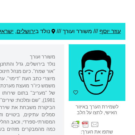
עוזר יוסף
///
משורר ועורך ///
נולד ב
ירושלים
,
ישראל
משורר ועורך
נולד בירושלים, גדל והתחנ
"אור שמח". כיום מנהל חינוכ
מיוצרי כתב העת "דימוי". ע
משמש כיו"ר מועצת מערכת "
של "מעריב" בתום שירותו ה
1981), "שם ומלכות: שירים" (1990), עמק יזרעאל ירושלים (2013) ונשיקת מכחול (2015).
לשמירת הערך באיזור
הביקורת משבחת את שירתו ע
האישי, לחצו על הלב
סמלים עתיקים, ביטויים ו
המסורתי-ספרדי, וכאב ההליכ
כמה מהמבקרים מזהים בשיר
שתפו את הערך: