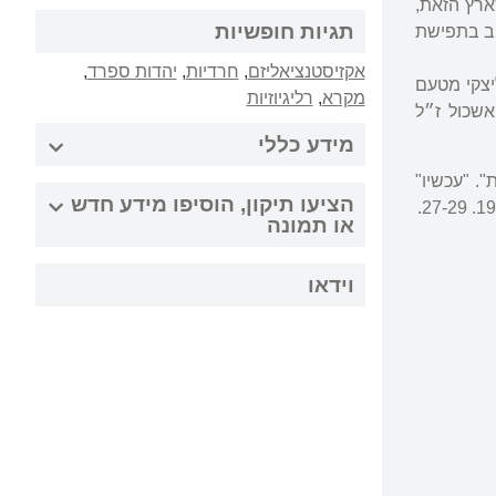
ארץ הזאת,
תגיות חופשיות
רוב בתפישת
אקזיסטנציאליזם
,
חרדיות
,
יהדות ספרד
,
ליצקי מטעם
מקרא
,
רליגיוזיות
וי אשכול ז״ל
מידע כללי
רט, רפי. "שם ומלכות". "עכשיו"
הציעו תיקון, הוסיפו מידע חדש
או תמונה
וידאו