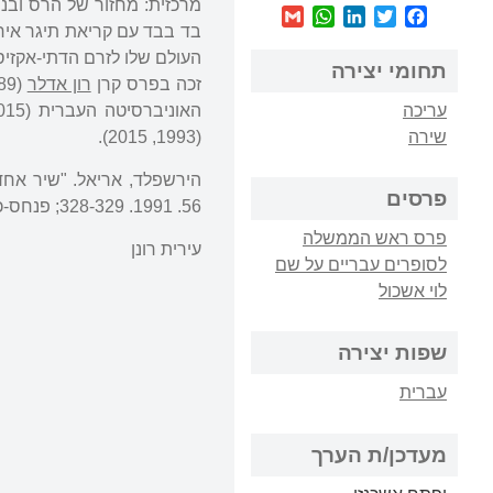
מרכזית: מחזור של הרס ובני
WhatsApp
Gmail
LinkedIn
Twitter
Facebook
בד בבד עם קריאת תיגר אירונ
העולם שלו לזרם הדתי-אקזיס
תחומי יצירה
זכה בפרס קרן
רון אדלר
(1989), בפרס ע״ש המשוררת
עריכה
שירה
(1993, 2015).
פרסים
56. 1991. 328-329; פנחס-כהן, חוה. "לכמה אנשים, באמת, קרועה הנפש". "מאזניים" ס"ה (6). 1991. 27-29.
פרס ראש הממשלה
עירית רונן
לסופרים עבריים על שם
לוי אשכול
שפות יצירה
עברית
מעדכן/ת הערך