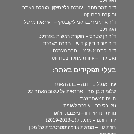
הפרויקט
ד"ר תמר סתר – עורכת הלקסיקון, מנהלת האתר
וחוקרת בפרויקט
ד"ר איתי מרינברג-מיליקובסקי – יועץ אקדמי של
הפרויקט
ד"ר חן שטרס – חוקרת ראשית בפרויקט
ד"ר מוריה דיין-קודיש – חברת מערכת
ד"ר יפתח אשכנזי – חבר מערכת
נעם קרון – עוזרת מחקר בפרויקט
בעלי תפקידים באתר:
עידו אנג'ל בוהדנה – בונה האתר
שלומית בן צור – אחראית על עיצוב האתר ועל
חווית המשתמש/ת
טלי בלייכר – עורכת לשונית
נורית וינד קידרון – מעצבת הלוגו
ירדן רותם – מתכנת (ב-2019-2018)
רווית לוין – מנהלת אדמיניסטרטיבית של מכון