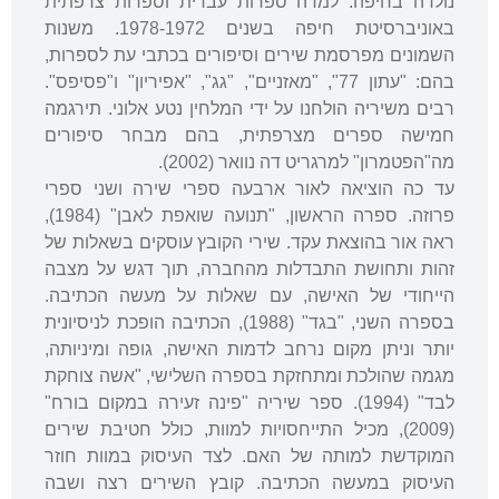
נולדה בחיפה. למדה ספרות עברית וספרות צרפתית
באוניברסיטת חיפה בשנים 1978-1972. משנות
השמונים מפרסמת שירים וסיפורים בכתבי עת לספרות,
בהם: "עתון 77", "מאזניים", "גג", "אפיריון" ו"פסיפס".
רבים משיריה הולחנו על ידי המלחין נטע אלוני. תירגמה
חמישה ספרים מצרפתית, בהם מבחר סיפורים
מה"הפטמרון" למרגריט דה נוואר (2002).
עד כה הוציאה לאור ארבעה ספרי שירה ושני ספרי
פרוזה. ספרה הראשון, "תנועה שואפת לאבן" (1984),
ראה אור בהוצאת עקד. שירי הקובץ עוסקים בשאלות של
זהות ותחושת התבדלות מהחברה, תוך דגש על מצבה
הייחודי של האישה, עם שאלות על מעשה הכתיבה.
בספרה השני, "בגד" (1988), הכתיבה הופכת לניסיונית
יותר וניתן מקום נרחב לדמות האישה, גופה ומיניותה,
מגמה שהולכת ומתחזקת בספרה השלישי, "אשה צוחקת
לבד" (1994). ספר שיריה "פינה זעירה במקום בורח"
(2009), מכיל התייחסויות למוות, כולל חטיבת שירים
המוקדשת למותה של האם. לצד העיסוק במוות חוזר
העיסוק במעשה הכתיבה. קובץ השירים רצה ושבה