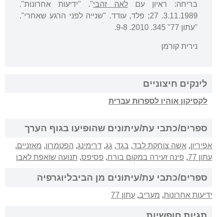
בריחה: ראיון עם
לאה זהבי
". "ידיעות אחרונות".
3.11.1989. 27; פלד, עודד. "שנייה לפני הרגע שאחרי".
"עתון 77" 345. 2010. 9-8.
נירית קורמן
לינקים חיצוניים
לקסיקון אוהיו לספרות עברית
ספרים/כתבי עת/עיתונים שהופיעו בגוף הערך
אפיריון
,
אשה צוחקת לבד
,
בגד
,
גג
,
דרימינג
,
הפטמרון
,
מאזניים
,
עתון 77
,
פינה זעירה במקום בורח
,
פסיפס
,
תנועה שואפת לאבן
ספרים/כתבי עת/עיתונים מן הביבליוגרפיה
ידיעות אחרונות
,
מעריב
,
עתון 77
תגיות חופשיות