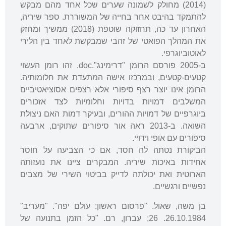
(2014) מחולק לשמונה שערים שכל אחד מהם מבקש
להתמקד בהיבט אחר בחייה של המשוררת. ספר שיריה,
האחרון עד כה, תחזוקה שוטפת (2018) ממשיך ומחזק
את המהלך הפואטי של זהבי שמבקשת לאחד בין הלירי
לאוטוביוגרפי.
ב-2005 פורסם הרומן "דרימינג".doc. זהו רומן העשוי
קטעים-קטעים, ובמרכזו אישה המתעדת את חלומותיה.
הרומן אינו יוצר רצף סיפורי אלא רצפים אסוציאטיביים
המשלבים דמויות בדויות וחלומיות לצד אזכורים
ביוגרפיים של דמויות ההורים, ובעיקר דמות האם ניצולת
השואה. ב-2013 ראה אור סיפורים שתוקים, ארבעה
סיפורים עם אופי וידויי.
הביקורת נטתה לה חסד, אם כי הצביעה על חוסר
אחידות באיכות שיריה. המבקרים ציינו את נועזותה
הארוטית ואת יכולתה לדייק בביטוי השירי של מצבים
נפשיים ורגשיים.
בן משה, שאול. "פרסום ראשון: עולם יפה". "מעריב"
26.10.1984. 26; עברון, רם. "כל הזמן בתנועה של