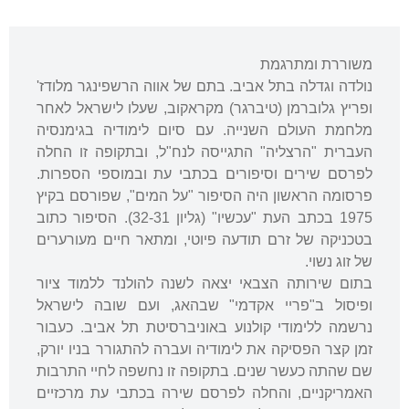
משוררת ומתרגמת
נולדה וגדלה בתל אביב. בתם של אווה הרשפינגר מלודז'
ופריץ גלוברמן (טיברגר) מקראקוב, שעלו לישראל לאחר
מלחמת העולם השנייה. עם סיום לימודיה בגימנסיה
העברית "הרצליה" התגייסה לנח"ל, ובתקופה זו החלה
לפרסם שירים וסיפורים בכתבי עת ובמוספי הספרות.
פרסומה הראשון היה הסיפור "על המים", שפורסם בקיץ
1975 בכתב העת "עכשיו" (גליון 32-31). הסיפור כתוב
בטכניקה של זרם תודעה פיוטי, ומתאר חיים מעורערים
של זוג נשוי.
בתום שירותה הצבאי יצאה לשנה להולנד ללמוד ציור
ופיסול ב"פריי אקדמי" שבהאג, ועם שובה לישראל
נרשמה ללימודי קולנוע באוניברסיטת תל אביב. כעבור
זמן קצר הפסיקה את לימודיה ועברה להתגורר בניו יורק,
שם שהתה כעשר שנים. בתקופה זו נחשפה לחיי התרבות
האמריקניים, והחלה לפרסם שירה בכתבי עת מרכזיים