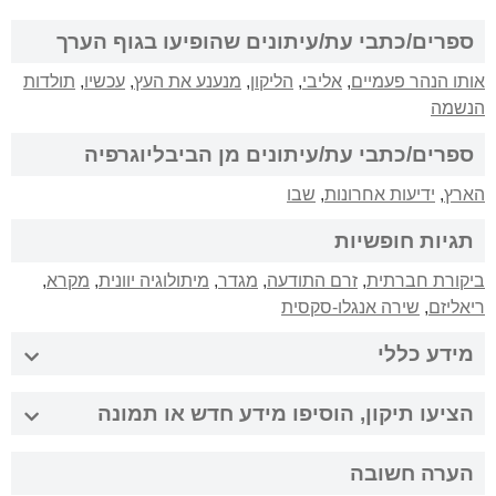
ספרים/כתבי עת/עיתונים שהופיעו בגוף הערך
אותו הנהר פעמיים
,
אליבי
,
הליקון
,
מנענע את העץ
,
עכשיו
,
תולדות
הנשמה
ספרים/כתבי עת/עיתונים מן הביבליוגרפיה
הארץ
,
ידיעות אחרונות
,
שבו
תגיות חופשיות
ביקורת חברתית
,
זרם התודעה
,
מגדר
,
מיתולוגיה יוונית
,
מקרא
,
ריאליזם
,
שירה אנגלו-סקסית
מידע כללי
הציעו תיקון, הוסיפו מידע חדש או תמונה
הערה חשובה