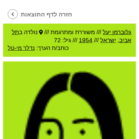
חזרה לדף התוצאות
גלוברמן יעל
///
משוררת ומתרגמת ///
נולדה ב
תל
אביב
,
ישראל
///
1954
/// גיל: 72
כותב/ת הערך:
נדלר מי-טל