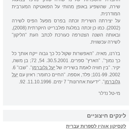
שירה, שהשפיע באופן מהותי על הפואטיקה המערבית
המודרנית.
על יצירתה השירית זכתה בפרס מפעל הפיס לשירה
(2002). כמו כן זכתה במלגת פולברייט היוקרתית (2008),
ובאותה השנה הצטרפה כעורכת לכתב העת "הליקון"
לשירה עכשווית.
בז'רנו, מאיה. "האפשרות שקול כל כך גבוה ייקח אותך כל
כך נמוך". "הארץ" ספרים. 30.5.2001. 54, 72; בן משה,
יקיר. "בין חוויה לאמת בשיריה של
יעל גלוברמן
". "שבו" 6.
2002. 101-99; פלד, אספה. "החיים כחומר: ראיון עם
יעל
גלוברמן
". "ידיעות אחרונות" 7 ימים. 11.10.1996. 92.
מי-טל נדלר
לינקים חיצוניים
לקסיקון אוהיו לספרות עברית