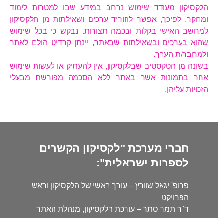
הלקסיקון מעודד שימוש נרחב במידע שבו למטרות לימוד
ומחקר. לפיכך, אפשר להוריד ערכים ושאילתות מן הלקסיקון
למחשב האישי בקלות ובכמה תצורות. נבקש כי בכל שימוש
שהוא בערכים ובשאילתות שבאתר, יינתן קרדיט הולם לאתר
ולמחבר/ת הערך.
בשונה מן הטקסטים שבלקסיקון, אין להעתיק או לעשות שימוש
אחר בתמונות אשר באתר ללא הסכמה מפורשת מבעלי
הזכויות עליהן.
חברי מערכת "לקסיקון הקשרים
לספרות ישראלית":
פרופ' יגאל שוורץ – עורך ראשי של הלקסיקון וראש
הפרויקט
ד"ר תמר סתר – עורכת הלקסיקון, מנהלת האתר