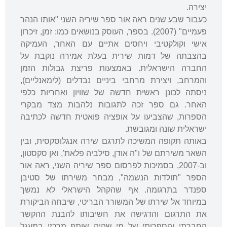
יצירה.
כעבור שבע שנים ראה אור ספר שיריה השני "אותו הנהר
פעמיים" (2007). בספר, העוסק בנושאים כמו: זמן, זיכרון
אישי וקולקטיבי ויחסים אתיים עם האחר, העמיקה
בהצבתה של דמות שירית בעלת אמירה נוקבת על
החברה הישראלית. באמצעות פריצת גבולות הזמן
והמרחב, ויצירת מרחבי ביניים נבדלים (לימאנליים),
ניסתה לכונן ראשית חדשה של שוויון ואחריות כלפי
האחר. גם ספר זכה לתגובות נלהבות מצד מבקרי
הספרות, שהצביעו על אופציה פואטית חדשה לכתיבה
ישראלית שונה ומגובשת.
באותה תקופה המשיכה לתרגם שירה אנגלוסקסית, ובין
השאר משירתם של ו"ה אודן, סילביה פלאת', ואן סקסטון,
וב-2007, בסמיכות לפרסום ספר שיריה השני, ראה אור
הספר "תולדות הנשמה", מבחר משירתו של סטיבן
ספנדר בתרגומה. אף שהקהל הישראלי לא נמשך
במיוחד אל שירתו של המשורר הבריטי, שיבחה הביקורת
את התרגום והדגישה את חשיבותו להבנת ההקשר
החברתי והספרותי של מי שהיה שותף מרכזי במעגל