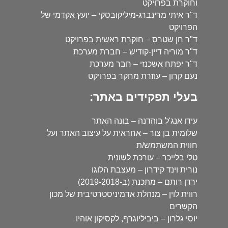
וחוקרת בפרויקט
ד"ר איתי מרינברג-מיליקובסקי – יועץ אקדמי של
הפרויקט
ד"ר חן שטרס – חוקרת ראשית בפרויקט
ד"ר מוריה דיין-קודיש – חברת מערכת
ד"ר יפתח אשכנזי – חבר מערכת
נעם קרון – עוזרת מחקר בפרויקט
בעלי תפקידים באתר:
עידו אנג'ל בוהדנה – בונה האתר
שלומית בן צור – אחראית על עיצוב האתר ועל
חווית המשתמש/ת
טלי בלייכר – עורכת לשונית
נורית וינד קידרון – מעצבת הלוגו
ירדן רותם – מתכנת (ב-2019-2018)
רווית לוין – מנהלת אדמיניסטרטיבית של מכון
הקשרים
יוסי גלרון – ביביליוגרף, לקסיקון אוהיו