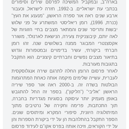
בארה"ב, ובמקביל המשיכה לפרסם שירים וסיפורים
בכתבי עת ישראליים. ב-1992, חזרה לישראל, וכעבור
ארבע שנים ראה אור ספרה הראשון, "מנענע את העץ"
(כנרת, 1996), רומן ריאליסטי המשתרע על פני שלוש
יבשות ותריסר שנים והמתאר מצבים בחיי הזוגיות של
לאה יותם, קיבוצניקית צעירה, הנישאת לארנולד, משורר
אקסצנטרי המבוגר ממנה בשלושים שנה. זהו רומן
חברתי ביקורתי, עשיר בדימויים ובמטפורות וגדוש
בתיאור מצבים נפשיים וחברתיים קיצוניים. הוא התקבל
בתגובות מעורבות.
לאחר פרסום הרומן החלה לתרגם שירה אנגלוסקסית
לעברית, עשייה שלימים מיקמה אותה כאחת המתרגמות
הבולטות בשדה זה. ב-2000 ראה אור ספר שיריה
הראשון "אליבי" ("הליקון"). בספר זה החל להתגבש
באופן מעמיק יותר עיסוקה בסוגיות מגדריות בחברה,
תוך התכתבות, פרימה וחקירה של נרטיבים מתוך
המיתולוגיה היוונית, סיפורי המקרא ומיתוסים שונים.
הספר התקבל בהתלהבות הן על ידי ביקורת הספרות והן
על ידי הקוראים, וזיכה אותה בפרס אקו"ם לעידוד פרסום