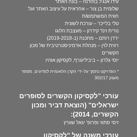
עידו אנג'ל בוהדנה – בונה האתר
שלומית בן צור – אחראית על עיצוב האתר ועל
חווית המשתמש/ת
טלי בלייכר – עורכת לשונית
נורית וינד קידרון – מעצבת הלוגו
ירדן רותם – מתכנת (ב-2019-2018)
רווית לוין – מנהלת אדמיניסטרטיבית של מכון
הקשרים
יוסי גלרון – ביביליוגרף, לקסיקון אוהיו
* הפרויקט נתמך על-ידי הקרן הלאומית למדעים, מספר
מענק 302/17
עורכי "לקסיקון הקשרים לסופרים
ישראלים" (הוצאת דביר ומכון
הקשרים, 2014):
זיסי סתווי ופרופ' יגאל שוורץ
עורכי משנה של "לקסיקון