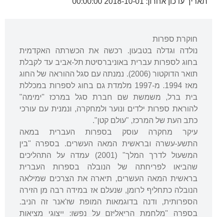
תאריך עדכון אחרון: 2018-10-01 00:00:00
חוקרת ספרות
נולדה וגדלה בטבעון. רכשה את הכשרתה האקדמית
בחוג לספרות עברית באוניברסיטת תל-אביב עד לקבלת
תואר הדוקטור (2006). נמנתה עם סגל ההוראה של החוג
מאז 1994. מ-1997 מלמדת גם בחוג לספרות במכללת
בית ברל, משמשת שם חברת סגל במרכז "ימימה"
להוראת ספרות ילדים ונוער ולמחקרה, ונמנית עם עורכי
כתב העת של המרכז, "עולם קטן".
עיקר מחקרה עוסק בספרות העברית במאה
התשע-עשרה ובראשית המאה העשרים. בספרה "בין
המשעול לדרך המלך" (2001) עמדה על התהליכים
שהביאו לפריחתה של הנובלה בספרות העברית
בראשית המאה העשרים, תיארה את הצרכים שמילאה
הנובלה כתחליף לרומן, שנעלם אז במידה רבה מן הזירה
הספרותית, ודנה בדוגמאות המופת שז'אנר זה הניב.
בספרה "מלחמת הריאליזם על נפשו: ייצוגי מציאות