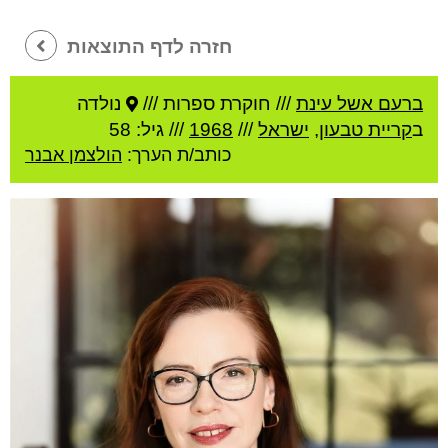
חזרה לדף התוצאות
ברעם אשל עינת
///
חוקרת ספרות ///
נולדה
ב
קריית טבעון
,
ישראל
///
1968
/// גיל: 58
כותב/ת הערך:
הולצמן אבנר