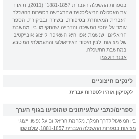
בספרות ההשכלה העברית 1881-1857" (2011), תיארה
את האסכולה הריאליסטית שהתגבשה בספרות ההשכלה
העברית המאוחרת בסיפורת, בשירה ובביקורת. הספר
עומד על יחסי המשיכה והדחייה שהתקיימו בין מחשבת
הריאליזם, שנשמת אפו היא השאיפה לייצוג אובייקטיבי
של מציאות, לבין היסוד האידיאולוגי והתעמולתי המוטבע
במחשבת ההשכלה.
אבנר הולצמן
לינקים חיצוניים
לקסיקון אוהיו לספרות עברית
ספרים/כתבי עת/עיתונים שהופיעו בגוף הערך
בין המשעול לדרך המלך
,
מלחמת הריאליזם על נפשו: ייצוגי
מציאות בספרות ההשכלה העברית 1881-1857
,
עולם קטן