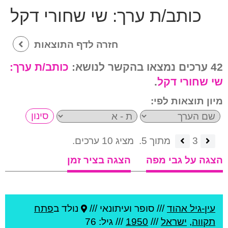
כותב/ת ערך:
שי שחורי דקל
חזרה לדף התוצאות
42 ערכים נמצאו בהקשר לנושא:
כותב/ת ערך:
שי שחורי דקל
.
מיון תוצאות לפי:
3
מתוך 5.
מציג 10 ערכים.
הצגה על גבי מפה
הצגה בציר זמן
עין-גיל אהוד
///
סופר ועיתונאי ///
נולד ב
פתח
תקווה
,
ישראל
///
1950
/// גיל: 76