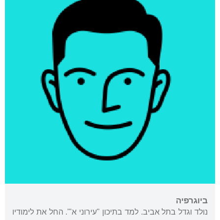
ביוגרפיה
נולד וגדל בתל אביב. למד בתיכון "עירוני א"'. החל את לימודיו