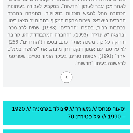
לאחר מכן עבר לעיתון "חדשות". במקביל לעבודה בעיתונות
הכתובה החל להגיש תוכניות בטלוויזיה. מתמחה בחברה
החרדית בישראל. פירות מחקרו המקיף בתחום זה מצאו ביטוי
בכתבות רבות, בספרו "החרדים" (1988), שהיה לרב-מכר,
ובהצגה "שיינדלה" (1993). "החברה המתבודדת הזו, קרובה
ורחוקה כל כך, משכה אותי", כתב בספרו ("החרדים", 256).
לוי פירסם, עם
אמנון דנקנר
ורון מיברג, את "שלושה בממ"ט
אחד" (1991), אסופת טורים, בעיקר הומוריסטיים, שפורסמו
לראשונה בעיתון "חדשות".
יסעור פנחס
///
משורר ///
נולד ב
גרמניה
///
1920
–
1990
/// גיל
פטירה: 70