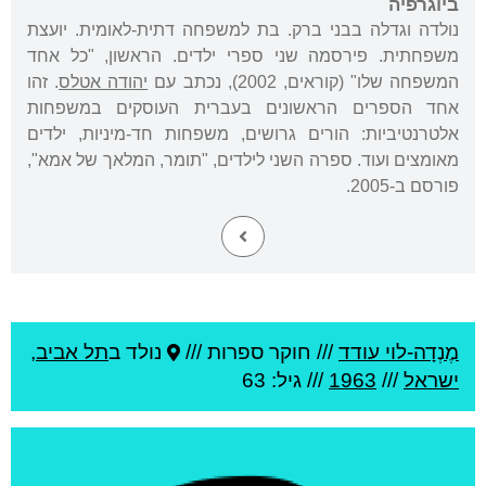
ביוגרפיה
נולדה וגדלה בבני ברק. בת למשפחה דתית-לאומית. יועצת
משפחתית. פירסמה שני ספרי ילדים. הראשון, "כל אחד
המשפחה שלו" (קוראים, 2002), נכתב עם
יהודה אטלס
. זהו
אחד הספרים הראשונים בעברית העוסקים במשפחות
אלטרנטיביות: הורים גרושים, משפחות חד-מיניות, ילדים
מאומצים ועוד. ספרה השני לילדים, "תומר, המלאך של אמא",
פורסם ב-2005.
מֶנְדָה-לוי עודד
///
חוקר ספרות ///
נולד ב
תל אביב
,
ישראל
///
1963
/// גיל: 63