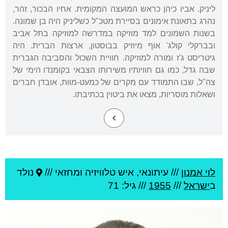
ליניק. אביו כיהן כראש המועצה המקומית. אחיו הבכור, זהר,
נהרג בתאונת אימונים בסיירת מטכ"ל כשליניק היה בן שמונה.
בשנות השמונים למד מוזיקה במדרשה למוזיקה בתל אביב
ובברקלי קולג' אוף מיוזיק בבוסטון, ארצות הברית. היה
גיטריסט ג'ז ומורה למוזיקה. חוויית השכול והסביבה הגברית
שבה גדל, כמו גם חוויותיו משירותו הצבאי בקומנדו הימי של
צה"ל, שבו התמודד עם מקרים של כמעט-מוות, אובדן חברים
ושאלות מוסריות, מצאו את ביטוין בכתיבתו.
לוי אמנון
///
עיתונאי, איש טלוויזיה ומחזאי ///
נולד
ב
ישראל
///
1955
/// גיל: 71