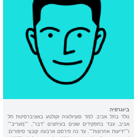
ביוגרפיה
נולד בתל אביב. למד סוציולוגיה וקולנוע באוניברסיטת תל
אביב. עבד בתפקידים שונים בעיתונים "דבר", ""מעריב""
ו""ידיעות אחרונות"". עד כה פירסם ארבעה קובצי סיפורים: