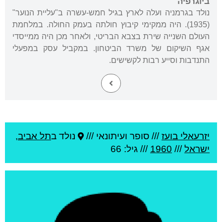
ביוגרפיה
נולד בגרמניה ועלה לארץ בגיל חמש-עשרה ב"עליית הנוער"
(1935). היה ממקימי קיבוץ חולתה בעמק החולה. במלחמת
העולם השנייה שירת בצבא הבריטי, ולאחר מכן היה ממייסדי
אגף השיקום של משרד הביטחון. במקביל עסק במפעלי
התנדבות וסייע רבות לקשישים.
יזרעאלי בועז
///
סופר ועיתונאי ///
נולד ב
תל אביב
,
ישראל
///
1960
/// גיל: 66