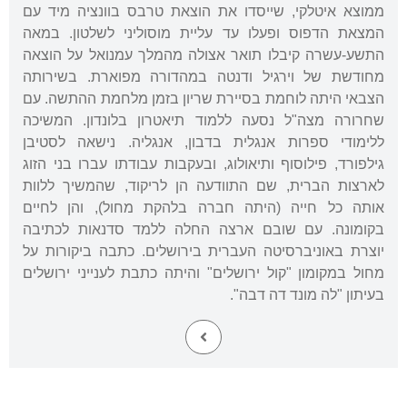
ממוצא איטלקי, שייסדו את הוצאת טרבס בוונציה מיד עם
המצאת הדפוס ופעלו עד עליית מוסוליני לשלטון. במאה
התשע-עשרה קיבלו תואר אצולה מהמלך עמנואל על הוצאה
מחודשת של וירגיל ודנטה במהדורה מפוארת. בשירותה
הצבאי היתה לוחמת בסיירת שריון בזמן מלחמת ההתשה. עם
שחרורה מצה"ל נסעה ללמוד תיאטרון בלונדון. המשיכה
ללימודי ספרות אנגלית בדבון, אנגליה. נישאה לסטיבן
גילפורד, פילוסוף ותיאולוג, ובעקבות עבודתו עברו בני הזוג
לארצות הברית, שם התוודעה הן לריקוד, שהמשיך ללוות
אותה כל חייה (היתה חברה בלהקת מחול), והן לחיים
בקומונה. עם שובם ארצה החלה ללמד סדנאות לכתיבה
יוצרת באוניברסיטה העברית בירושלים. כתבה ביקורות על
מחול במקומון "קול ירושלים" והיתה כתבת לענייני ירושלים
בעיתון "לה מונד דה דבה".