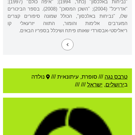
"נביחות באלכסון" (כתר, 1994); "איפה כולם" (1997);
"אדריכל" (2004); "השכן המסוכן" (2008). בספר הביכורים
שלו, "נביחות באלכסון", הכולל שמונה סיפורים קצרים
המערבים אלימות והומור, התווה יזרעאלי קו
ריאליסטי-אבסורדי שאותו פיתח ושיכלל בספריו הבאים.
טרבס נגה
///
סופרת, עיתונאית ///
נולדה
ב
ירושלים
,
ישראל
///
///