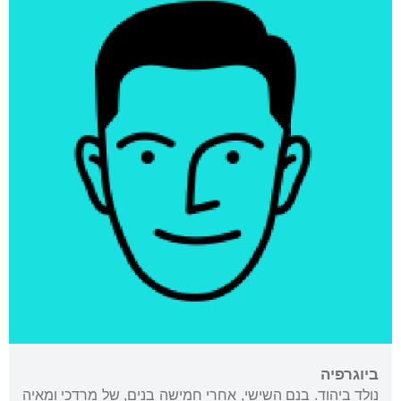
ביוגרפיה
נולד ביהוד. בנם השישי, אחרי חמישה בנים, של מרדכי ומאיה