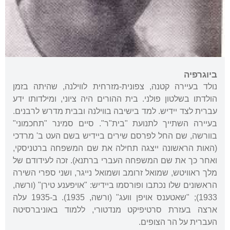
ביוגרפיה
נולד בעיירה קטנה, צפונית-מזרחית לווילנה, שהיתה בזמן
הולדתו בשלטון פולני. בית ההורים היה ציוני, ומילדותו ידע
עברית לצד יידיש. למד בישיבה בווילנה ובבית מדרש לרבנים.
בעיירה השתייך לתנועת "בית"ר". סיים סמינר "תחכמוני"
בוורשה, שם החל לפרסם שירים ביידיש בשם העט ב' מרדכי
(האות הראשונה ייצגה תחילה את שם המשפחה ברטניסקי,
ואחר כך את שם המשפחה העברי ברתנא). זכה לעידודם של
מלך ראוויטש, שמואל זרומב ושמואל נייגר, ושני ספרי השירה
הראשונים שלו נכתבו ופורסמו ביידיש: "אויפענע טירן" (ורשה,
1933); "שאטענס אויפן וועג" (ורשה, 1935). ב-1935 עלה
ארצה בעזרת סרטיפיקט מנדטורי, ללמוד באוניברסיטה
העברית על הר הצופים.