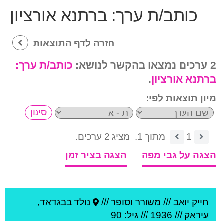
כותב/ת ערך:
ברתנא אורציון
חזרה לדף התוצאות
2 ערכים נמצאו בהקשר לנושא:
כותב/ת ערך:
ברתנא אורציון
.
מיון תוצאות לפי:
1
מתוך 1.
מציג 2 ערכים.
הצגה על גבי מפה
הצגה בציר זמן
חייק יואב
///
משורר וסופר ///
נולד ב
בגדאד
,
עיראק
///
1936
/// גיל: 90