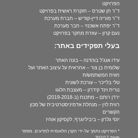
הפרויקט
ד"ר חן שטרס – חוקרת ראשית בפרויקט
ד"ר מוריה דיין-קודיש – חברת מערכת
ד"ר יפתח אשכנזי – חבר מערכת
נעם קרון – עוזרת מחקר בפרויקט
בעלי תפקידים באתר:
עידו אנג'ל בוהדנה – בונה האתר
שלומית בן צור – אחראית על עיצוב האתר ועל
חווית המשתמש/ת
טלי בלייכר – עורכת לשונית
נורית וינד קידרון – מעצבת הלוגו
ירדן רותם – מתכנת (ב-2019-2018)
רווית לוין – מנהלת אדמיניסטרטיבית של מכון
הקשרים
יוסי גלרון – ביביליוגרף, לקסיקון אוהיו
* הפרויקט נתמך על-ידי הקרן הלאומית למדעים, מספר
מענק 302/17