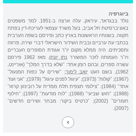
ביוגרפיה
נולד בבגדאד, עיראק. עלה ארצה ב-1951. למד משפטים
באוניברסיטת תל אביב, בעל משרד עצמאי לעריכת-דין בפתח
תקווה. בשנותיו הראשונות בארץ כתב ופירסם בשפה הערבית
בכתבי עת ערביים ובבית השידור הישראלי דברי שירה, פרוזה
ותסכיתים. היה ממלא מקום יו"ר אגודת הסופרים העבריים
ויו"ר העמותה לזכר המשורר
נתן יונתן
. מאז 1962 פירסם
עשרה ספרים, ובהם רומן אחד: "שלא בדרך המלך" (אוריינט,
1962), בשם העט
יואב לימור
; "שירים על כפות המנעול"
(1967); "קולות" (1973); "עיגול לפנים עיגול" (1979); "אני ועוד
אחד" (1984); "צילומי תצפית תלת ממדית על רובינזון קרוזו"
(1988); "חוש שביעי" (1988); "לוח מודעות" (1997); "חילוף
חומרים" (2002); "כרטיס ביקור: מבחר ושירים חדשים"
(2007).