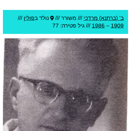
ב' (ברתנא) מרדכי
///
משורר ///
נולד ב
פולין
///
1909
–
1986
/// גיל
פטירה: 77