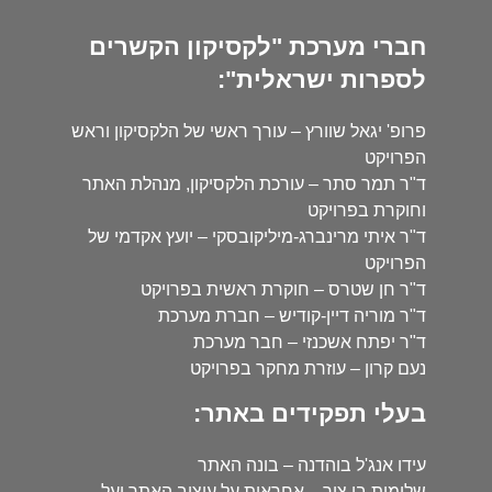
חברי מערכת "לקסיקון הקשרים
לספרות ישראלית":
פרופ' יגאל שוורץ – עורך ראשי של הלקסיקון וראש
הפרויקט
ד"ר תמר סתר – עורכת הלקסיקון, מנהלת האתר
וחוקרת בפרויקט
ד"ר איתי מרינברג-מיליקובסקי – יועץ אקדמי של
הפרויקט
ד"ר חן שטרס – חוקרת ראשית בפרויקט
ד"ר מוריה דיין-קודיש – חברת מערכת
ד"ר יפתח אשכנזי – חבר מערכת
נעם קרון – עוזרת מחקר בפרויקט
בעלי תפקידים באתר:
עידו אנג'ל בוהדנה – בונה האתר
שלומית בן צור – אחראית על עיצוב האתר ועל