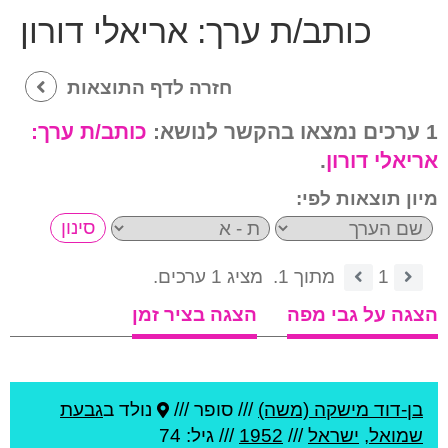
כותב/ת ערך:
אריאלי דורון
חזרה לדף התוצאות
1 ערכים נמצאו בהקשר לנושא:
כותב/ת ערך:
אריאלי דורון
.
מיון תוצאות לפי:
1
מתוך 1.
מציג 1 ערכים.
הצגה על גבי מפה
הצגה בציר זמן
בן-דוד מישקה (משה)
///
סופר ///
נולד ב
גבעת
שמואל
,
ישראל
///
1952
/// גיל: 74