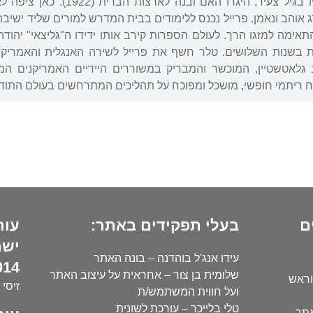
מילדותו. לאחר מות אביו בגיל 
 אוהב ונאמן. פרייל נכנס ללימודים בבית המדרש למורים שליד ישיבת 
ימה למזגו הרך. לעולם הספרות קירב אותו ידידו ה"גליצאי" יהודה ל
 בשנות השלושים. טלר חשף את פרייל לשירה האנגלית והאמריקנית 
 גלאטשטיין, המוכשר והמבריק במשוררים היידיים האמריקנים המו
ח ריתמי חופשי, מושכל ומפוכח על תהליכים המתרחשים בעולם התוד
ם
בעלי תפקידים באתר:
עור
ישר
עידו אנג'ל בוהדנה – בונה האתר
14):
שלומית בן צור – אחראית על עיצוב האתר
וראש
זיסי 
ועל חווית המשתמש/ת
טלי בלייכר – עורכת לשונית
אתר