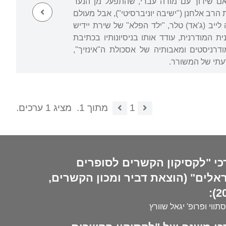
צעיר, היגרו האם ובנה לארצות הברית (1922). כאן ציפה לאם שידוך עם מורה עברי, שהתפעל מן הנער
הרב אלחנן ("ישיבה יוניברסיטי"), אבל מעולם
ייב (ג'אד) טלר, "ילד הפלא" של שירת יידיש
המודרנית, עודד אותו בניסיונותיו בכתיבת
דרניסטים ומאבותיה של אסכולת ה"אינזיך",
עתי של המשורר.
1
מתוך 1.
מציג 1 ערכים.
כי "לקסיקון הקשרים לסופרים
אלים" (הוצאת דביר ומכון הקשרים,
20
סתווי ופרופ' יגאל שוורץ