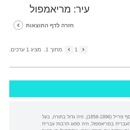
עיר:
מריאמפול
חזרה לדף התוצאות
1
מתוך 1.
מציג 1 ערכים.
נולד סמוך לטאלין, בירת אסטוניה, וגדל בליטא. בן למשפחת למדנים וסופרים. סבו, יהושע יוסף פרייל (1858-1896), היה גדול בתורה, בעל
 העברית במריאמפול, היה ספוג תרבות עברית