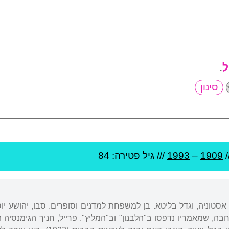
ל
.
/
1909
–
1993
/// גיל
פטירה: 84
בה, שמאמריו נדפסו ב"הלבנון" וב"המליץ". פרייל, חניך הגימנסיה