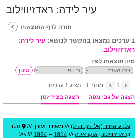
עיר לידה:
ראדזיווילוב
חזרה לדף התוצאות
1 ערכים נמצאו בהקשר לנושא:
עיר לידה:
ראדזיווילוב
.
מיון תוצאות לפי:
1
מתוך 1.
מציג 1 ערכים.
הצגה על גבי מפה
הצגה בציר זמן
גלבֹּע אמיר (פלדמן, ברל)
///
משורר ועורך ///
נולד
ב
ראדזיווילוב
,
אוקראינה
///
1914
–
1984
/// גיל