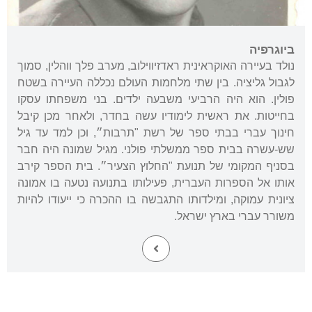
ביוגרפיה
נולד בעיירה האוקראינית ראדזיווילוב, מערב פלך ווהלין, סמוך
לגבול גליציה. בין שתי מלחמות העולם נכללה העיירה בשטח
פולין. הוא היה הרביעי משבעה ילדים. בני משפחתו עסקו
בחייטות. את ראשית לימודיו עשה בחדר, ולאחר מכן קיבל
חינוך עברי בבתי ספר של רשת "תרבות״, וכן למד עד גיל
שש-עשרה בבית ספר ממשלתי פולני. מגיל שמונה היה חבר
בסניף המקומי של תנועת "החלוץ הצעיר״. בית הספר קירב
אותו אל הספרות העברית, פעילותו בתנועה נטעה בו אמונה
ציונית עמוקה, ומילדותו התגבשה בו ההכרה כי ייעודו להיות
משורר עברי בארץ ישראל.