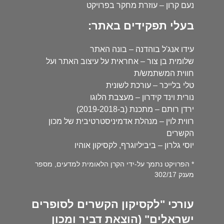
נעם קרון – עוזרת מחקר בפרויקט
בעלי תפקידים באתר:
עידו אנג'ל בוהדנה – בונה האתר
שלומית בן צור – אחראית על עיצוב האתר ועל
חווית המשתמש/ת
טלי בלייכר – עורכת לשונית
נורית וינד קידרון – מעצבת הלוגו
ירדן רותם – מתכנת (ב-2019-2018)
רווית לוין – מנהלת אדמיניסטרטיבית של מכון
הקשרים
יוסי גלרון – ביביליוגרף, לקסיקון אוהיו
* הפרויקט נתמך על-ידי הקרן הלאומית למדעים, מספר
מענק 302/17
עורכי "לקסיקון הקשרים לסופרים
ישראלים" (הוצאת דביר ומכון