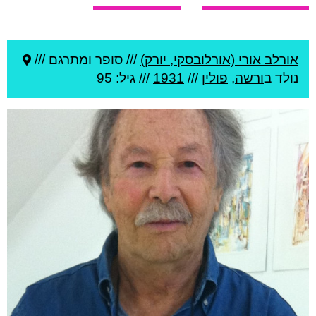
אורלב אורי (אורלובסקי, יורק)
///
סופר ומתרגם ///
נולד ב
ורשה
,
פולין
///
1931
/// גיל: 95