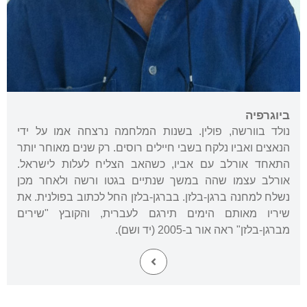
ביוגרפיה
נולד בוורשה, פולין. בשנות המלחמה נרצחה אמו על ידי
הנאצים ואביו נלקח בשבי חיילים רוסים. רק שנים מאוחר יותר
התאחד אורלב עם אביו, כשהאב הצליח לעלות לישראל.
אורלב עצמו שהה במשך שנתיים בגטו ורשה ולאחר מכן
נשלח למחנה ברגן-בלזן. בברגן-בלזן החל לכתוב בפולנית. את
שיריו מאותם הימים תירגם לעברית, והקובץ "שירים
מברגן-בלזן" ראה אור ב-2005 (יד ושם).