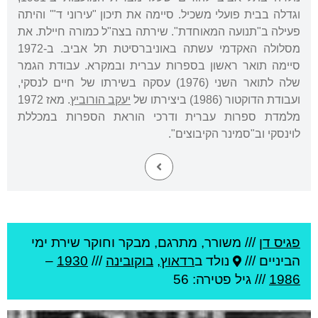
וגדלה בבית פועלי משכיל. סיימה את תיכון "עירוני ד"' והיתה
פעילה ב"תנועה המאוחדת". שירתה בצה"ל כמורה חיילת. את
מסלולה האקדמי עשתה באוניברסיטת תל אביב. ב-1972
סיימה תואר ראשון בספרות עברית ובמקרא. עבודת הגמר
שלה לתואר השני (1976) עסקה בשירתו של חיים לנסקי,
ועבודת הדוקטור (1986) ביצירתו של
יעקב הורוביץ
. מאז 1972
מלמדת ספרות עברית ודרכי הוראת הספרות במכללת
לוינסקי וב"סמינר הקיבוצים".
פגיס דן
///
משורר, מתרגם, מבקר וחוקר שירת ימי
הביניים ///
נולד ב
רדאוץ
,
בוקובינה
///
1930
–
1986
/// גיל
פטירה: 56