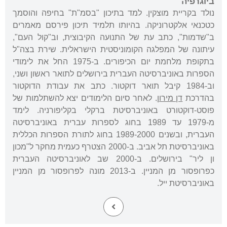
ביוגרפיה
נולד בקריית מוצקין. למד בתיכון "בסמ"ת" בחיפה והוסמך
כטכנאי אלקטרוניקה. בהיותו תלמיד תיכון פירסם מאמרים
ב"שדמות", כתב עת של התנועה הקיבוצית, וב"קול העם",
עיתונה של המפלגה הקומוניסטית הישראלית. שירת בצה"ל
בתקופת מלחמת יום הכיפורים. ב-1975 החל את לימודי
הספרות באוניברסיטה העברית בירושלים לתואר ראשון ושני,
וב-1984 קיבל תואר דוקטור. כתב את עבודת הדוקטור
בהדרכת
דן מירון
. לאחר סיום הלימודים יצא להשתלמות של
פוסט-דוקטורט באוניברסיטת ברקלי בקליפורניה. לימד
מ-1979 עד 1989 בחוג לספרות עברית באוניברסיטה
העברית, ובשנים 1989-2000 בחוג לתורת הספרות הכללית
באוניברסיטת תל אביב. ב-2000 הצטרף כעמית מחקר ל"מכון
ון ליר" בירושלים. ב-2000 שב לאוניברסיטה העברית
כפרופסור מן המניין. ב-2013 מונה לפרופסור מן המניין
באוניברסיטת ייל.