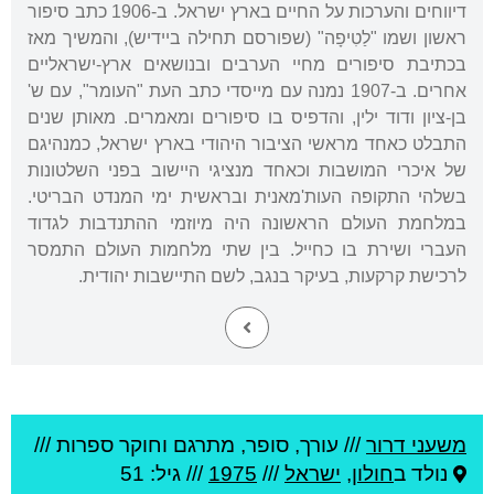
דיווחים והערכות על החיים בארץ ישראל. ב-1906 כתב סיפור
ראשון ושמו "לַטִיפָה" (שפורסם תחילה ביידיש), והמשיך מאז
בכתיבת סיפורים מחיי הערבים ובנושאים ארץ-ישראליים
אחרים. ב-1907 נמנה עם מייסדי כתב העת "העומר", עם ש'
בן-ציון ודוד ילין, והדפיס בו סיפורים ומאמרים. מאותן שנים
התבלט כאחד מראשי הציבור היהודי בארץ ישראל, כמנהיגם
של איכרי המושבות וכאחד מנציגי היישוב בפני השלטונות
בשלהי התקופה העות'מאנית ובראשית ימי המנדט הבריטי.
במלחמת העולם הראשונה היה מיוזמי ההתנדבות לגדוד
העברי ושירת בו כחייל. בין שתי מלחמות העולם התמסר
לרכישת קרקעות, בעיקר בנגב, לשם התיישבות יהודית.
משעני דרור
///
עורך, סופר, מתרגם וחוקר ספרות ///
נולד ב
חולון
,
ישראל
///
1975
/// גיל: 51