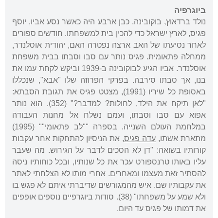
ביוגרפיה
נולד ברדאוץ, בוקובינה. כבן ארבע היה כאשר נסע אביו, יוסף
פגיס, לארץ ישראל כדי להכין בית למשפחתו. חודשים ספורים
לאחר נסיעתו של האב ארצה נפטרה האם, יהודית אוסלנדר,
ממחלה פתאומית. פגיס נותר עם סבו וסבתו בבית משפחת
אוסלנדר. אביו הגיע לבוקובינה ב-1939 וביקש לקחת עמו את
בנו, אך סבתו סירבה. בפרקי הפרוזה שלו "אבא", שנכללו
באסופת כל שיריו (1991), מצטט פגיס את תגובת הסבתא:
"לאן תיקח את הילד, לחולות? למדבר?" (352). הוא נותר
אפוא עם סבו וסבתו, ועמם נשלח אל מחנות העבודה
במלחמת העולם השנייה. בספרה ""לב פתאומי"" (1995)
מתארת אשתו,
עדה פגיס
, את הניסיון להתחקות אחר עקבות
קורותיו בשואה: "דן לא הסכים לדבר על הגירוש. מה שעבר
עליו באותו טרנספורט עכר את כל שנותיו, ובכל כוחותיו ניסה
להסתיר זאת מעצמו ומאחרים. אחרי מותו לא הצלחתי לאתר
את עקבותיו שם. איש מהמגורשים שדיברתי איתם לא פגש בו
ולא שמע על משפחתו" (38). סודות ביוגרפיים נוספים אופפים
את דמותו של פגיס עד היום.