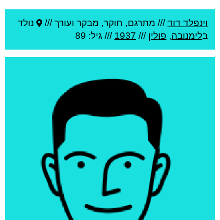
וינפלד דוד
///
מתרגם, חוקר, מבקר ועורך ///
נולד
ב
לימנובה
,
פולין
///
1937
/// גיל: 89