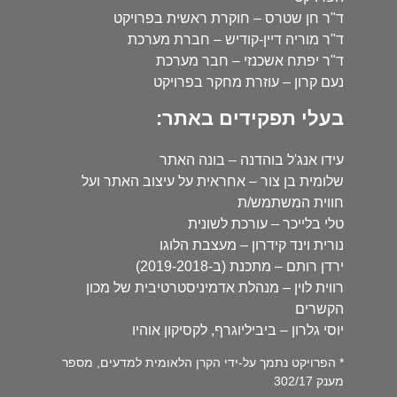
ד"ר חן שטרס – חוקרת ראשית בפרויקט
ד"ר מוריה דיין-קודיש – חברת מערכת
ד"ר יפתח אשכנזי – חבר מערכת
נעם קרון – עוזרת מחקר בפרויקט
בעלי תפקידים באתר:
עידו אנג'ל בוהדנה – בונה האתר
שלומית בן צור – אחראית על עיצוב האתר ועל
חווית המשתמש/ת
טלי בלייכר – עורכת לשונית
נורית וינד קידרון – מעצבת הלוגו
ירדן רותם – מתכנת (ב-2019-2018)
רווית לוין – מנהלת אדמיניסטרטיבית של מכון
הקשרים
יוסי גלרון – ביביליוגרף, לקסיקון אוהיו
* הפרויקט נתמך על-ידי הקרן הלאומית למדעים, מספר
מענק 302/17