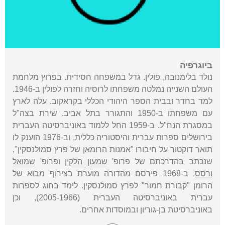
ביוגרפיה
נולד בלימנובה, פולין. גדל במשפחה חסידית. בפרוץ מלחמת
העולם השנייה נמלטה משפחתו לרוסיה וחזרה לפולין ב-1946.
למד בחדר ובבית הספר היהודי הכללי בקראקוב. עלה לארץ
עם משפחתו ב-1950 והתגורר בתל אביב. שירת בצה"ל
במסגרת הנח"ל. ב-1959 החל ללמוד באוניברסיטה העברית
בירושלים ספרות עברית והיסטוריה כללית, וב-1976 הוענק לו
תואר דוקטור על חיבורו "אמנות הרומאן של פרץ סמולנסקין",
שנכתב בהדרכתם של פרופ'
שמעון הלקין
ופרופ'
שמואל
ורסס
. ב-1968 פירסם מהדורה מוערת בצירוף מבוא של
הרומן "קבורת חמור" לפרץ סמולנסקין. לימד בחוג לספרות
עברית באוניברסיטה העברית (2005-1966), וכן
באוניברסיטת בן-גוריון ובמוסדות אחרים.