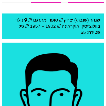
שנהר (שנברג) יצחק
///
סופר ומתרגם ///
נולד
ב
וולוצ'יסק
,
אוקראינה
///
1902
–
1957
/// גיל
פטירה: 55