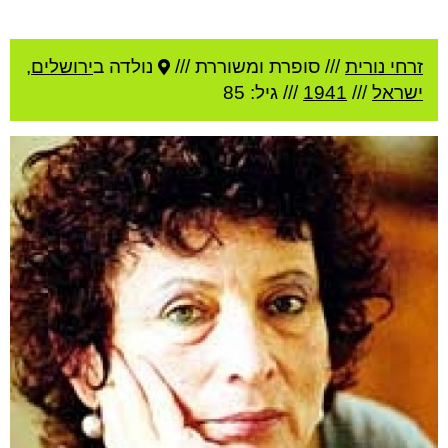
זרחי נורית
///
סופרת ומשוררת ///
נולדה ב
ירושלים
,
ישראל
///
1941
/// גיל: 85