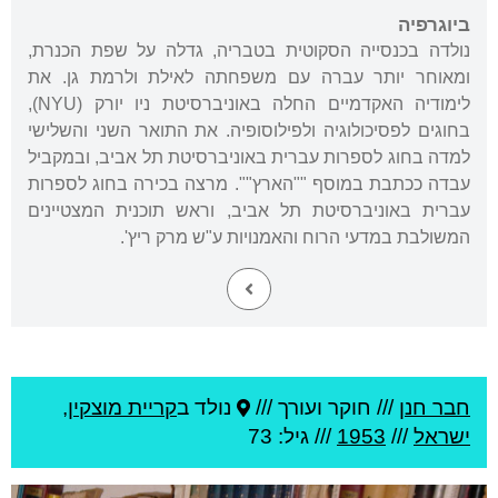
ביוגרפיה
נולדה בכנסייה הסקוטית בטבריה, גדלה על שפת הכנרת,
ומאוחר יותר עברה עם משפחתה לאילת ולרמת גן. את
לימודיה האקדמיים החלה באוניברסיטת ניו יורק (NYU),
בחוגים לפסיכולוגיה ולפילוסופיה. את התואר השני והשלישי
למדה בחוג לספרות עברית באוניברסיטת תל אביב, ובמקביל
עבדה ככתבת במוסף ""הארץ"". מרצה בכירה בחוג לספרות
עברית באוניברסיטת תל אביב, וראש תוכנית המצטיינים
המשולבת במדעי הרוח והאמנויות ע"ש מרק ריץ'.
חבר חנן
///
חוקר ועורך ///
נולד ב
קריית מוצקין
,
ישראל
///
1953
/// גיל: 73