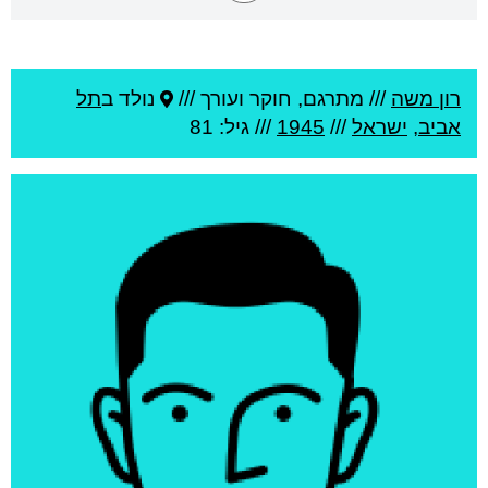
רון משה
///
מתרגם, חוקר ועורך ///
נולד ב
תל
אביב
,
ישראל
///
1945
/// גיל: 81