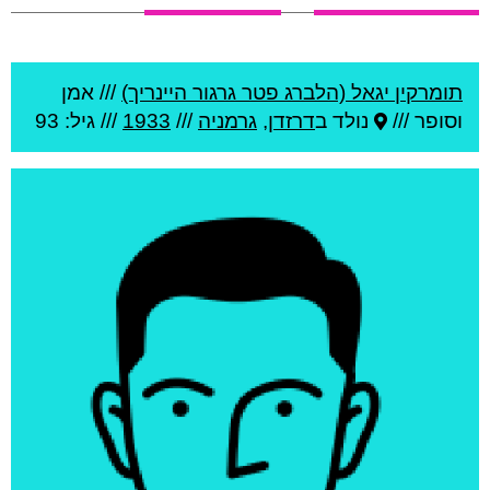
תומרקין יגאל (הלברג פטר גרגור היינריך)
///
אמן
וסופר ///
נולד ב
דרזדן
,
גרמניה
///
1933
/// גיל: 93