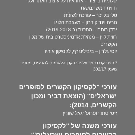
שלומית בן צור – אחראית על עיצוב האתר ועל
חווית המשתמש/ת
טלי בלייכר – עורכת לשונית
נורית וינד קידרון – מעצבת הלוגו
ירדן רותם – מתכנת (ב-2019-2018)
רווית לוין – מנהלת אדמיניסטרטיבית של מכון
הקשרים
יוסי גלרון – ביביליוגרף, לקסיקון אוהיו
* הפרויקט נתמך על-ידי הקרן הלאומית למדעים, מספר
מענק 302/17
עורכי "לקסיקון הקשרים לסופרים
ישראלים" (הוצאת דביר ומכון
הקשרים, 2014):
זיסי סתווי ופרופ' יגאל שוורץ
עורכי משנה של "לקסיקון
הקשרים לסופרים ישראלים":