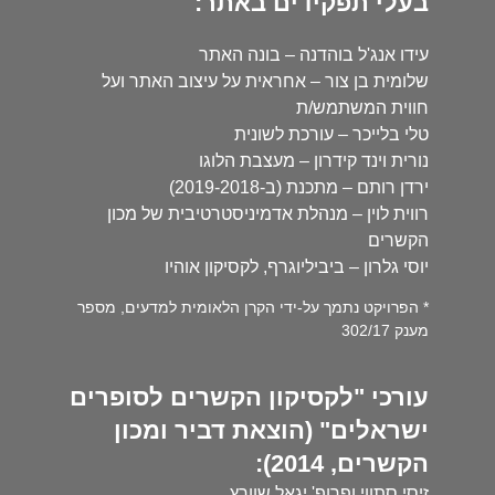
בעלי תפקידים באתר:
עידו אנג'ל בוהדנה – בונה האתר
שלומית בן צור – אחראית על עיצוב האתר ועל
חווית המשתמש/ת
טלי בלייכר – עורכת לשונית
נורית וינד קידרון – מעצבת הלוגו
ירדן רותם – מתכנת (ב-2019-2018)
רווית לוין – מנהלת אדמיניסטרטיבית של מכון
הקשרים
יוסי גלרון – ביביליוגרף, לקסיקון אוהיו
* הפרויקט נתמך על-ידי הקרן הלאומית למדעים, מספר
מענק 302/17
עורכי "לקסיקון הקשרים לסופרים
ישראלים" (הוצאת דביר ומכון
הקשרים, 2014):
זיסי סתווי ופרופ' יגאל שוורץ