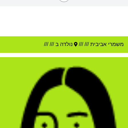
משמרי אביבית
///
///
נולדה ב ///
///