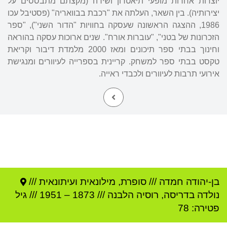
יוצרות אחרות מופעי תיאטרון ושירה (מקצתם מתבססים על
יצירותיה). בין השאר, העלתה את "רכבת בבוואריה" (פסטיבל עכו
1986, ההצגה הראשונה שעסקה בחוויות "הדור השני"), "ספר
הזכרונות של בטני", "עוברות אורח". שנים ארוכות עסקה בהוראה
וחינוך בבתי ספר תיכונים ומאז 2000 מלמדת דיבור וקריאת
טקסט בבתי ספר למשחק. קריינית בספרייה לעיוורים ומנגישת
אירועי תרבות לעיוורים ולכבדי ראייה.
בן-יהודה חמדה
///
סופרת, מילונאית ועיתונאית ///
נולדה ב
דריסה
,
רוסיה הלבנה
///
1873
–
1951
/// גיל
פטירה: 78