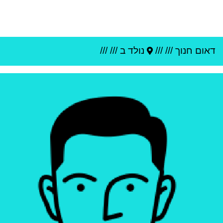
דאום חנוך
///
///
נולד ב ///
///