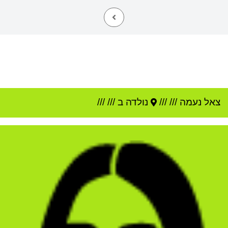
צאל נעמה
///
///
נולדה ב ///
///