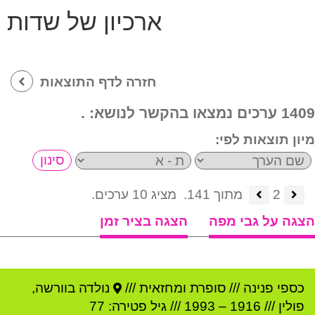
ארכיון של שדות
חזרה לדף התוצאות
1409 ערכים נמצאו בהקשר לנושא:
.
מיון תוצאות לפי:
2
מתוך 141.
מציג 10 ערכים.
הצגה על גבי מפה
הצגה בציר זמן
כספי פנינה
///
סופרת ומחזאית ///
נולדה ב
וורשה
,
פולין
///
1916
–
1993
/// גיל
פטירה: 77