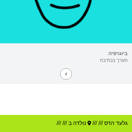
ביוגרפיה
הערך בכתיבה
גלעד הדס
///
///
נולדה ב ///
///