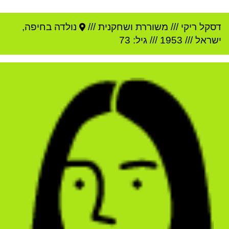
דסקל ריקי
///
משוררת ושחקנית ///
נולדה ב
חיפה
,
ישראל
///
1953
/// גיל: 73