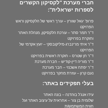
חברי מערכת "לקסיקון הקשרים
לספרות ישראלית":
פרופ' יגאל שוורץ – עורך ראשי של הלקסיקון וראש
הפרויקט
ד"ר תמר סתר – עורכת הלקסיקון, מנהלת האתר
וחוקרת בפרויקט
ד"ר איתי מרינברג-מיליקובסקי – יועץ אקדמי של
הפרויקט
ד"ר חן שטרס – חוקרת ראשית בפרויקט
ד"ר מוריה דיין-קודיש – חברת מערכת
ד"ר יפתח אשכנזי – חבר מערכת
נעם קרון – עוזרת מחקר בפרויקט
בעלי תפקידים באתר:
עידו אנג'ל בוהדנה – בונה האתר
שלומית בן צור – אחראית על עיצוב האתר ועל
חווית המשתמש/ת