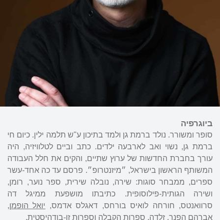
ביוגרפיה
סופר ומשורר. נולד ברמת גן ולמד בתיכון ע"ש תלמה ילין. כיום חי
ברמת גן, נשוי ואב לארבעה ילדים. כתב וביים לטלוויזיה, היה
עורך בחברת החדשות של ערוץ שתיים, והקים את חלל העבודה
המשותף הראשון בישראל, ״מיזנטרופ״. פרסם עד כה אחד-עשר
ספרים, ממבחר סוגות: שירה, נובלה שירית, ספר נוער, רומן,
ושירה הגותית-פילוסופית. כתיבתו מושפעת ממיגל דה
סרוואנטס, חורחה לואיס בורחס, דאגלס אדמס,
יואל הופמן
,
אברהם הפנר
,
זלדה
, ספרות הקבלה וספרות זן-בודהיסטית.