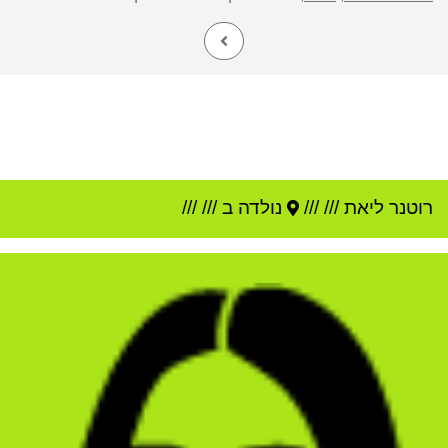
רוטנר ליאת
///
///
נולדה ב ///
///