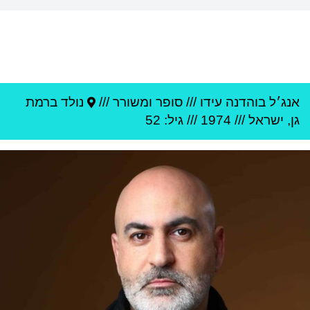
אנג׳ל בוהדנה עידו
///
סופר ומשורר ///
נולד ב
רמת
גן
,
ישראל
///
1974
/// גיל: 52