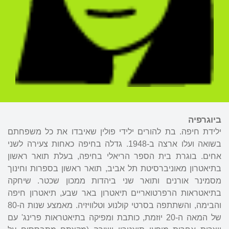
ביוגרפיה
ילידת חיפה. בת להורים ילידי פולין שאיבדו את כל משפחתם
בשואה ועלו ארצה ב-1948. גדלה בחיפה כאחות צעירה לשני
אחים. בוגרת בית הספר הריאלי בחיפה, בעלת תואר ראשון
בתיאטרון מאוניברסיטת תל אביב, תואר ראשון בספרות וחינוך
מסמינר אורנים ותואר שני ביהדות ממכון שכטר. שיחקה
בתיאטראות הרפרטואריים תיאטרון באר שבע, תיאטרון חיפה
והבימה, והשתתפה בסרטי קולנוע וטלוויזיה. מאמצע שנות ה-80
של המאה ה-20 יוזמת, כותבת ומפיקה בתיאטראות פרינג' עם