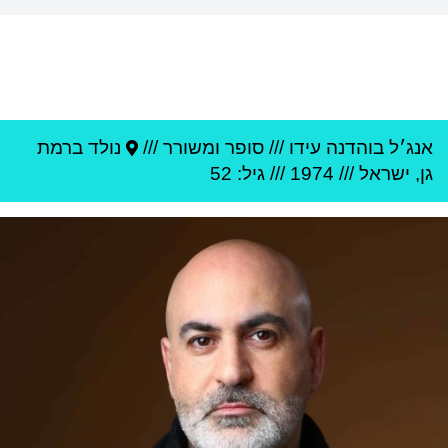
אנג׳ל בוהדנה עידו
///
סופר ומשורר ///
נולד ב
רמת
גן
,
ישראל
///
1974
/// גיל: 52