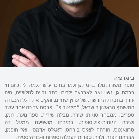
ביוגרפיה
סופר ומשורר. נולד ברמת גן ולמד בתיכון ע"ש תלמה ילין. כיום חי
ברמת גן, נשוי ואב לארבעה ילדים. כתב וביים לטלוויזיה, היה
עורך בחברת החדשות של ערוץ שתיים, והקים את חלל העבודה
המשותף הראשון בישראל, ״מיזנטרופ״. פרסם עד כה אחד-עשר
ספרים, ממבחר סוגות: שירה, נובלה שירית, ספר נוער, רומן,
ושירה הגותית-פילוסופית. כתיבתו מושפעת ממיגל דה
סרוואנטס, חורחה לואיס בורחס, דאגלס אדמס,
יואל הופמן
,
אברהם הפנר
,
זלדה
, ספרות הקבלה וספרות זן-בודהיסטית.