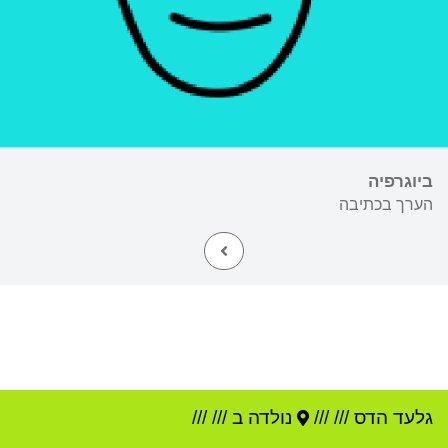
ביוגרפיה
הערך בכתיבה
גלעד הדס
///
///
נולדה ב ///
///