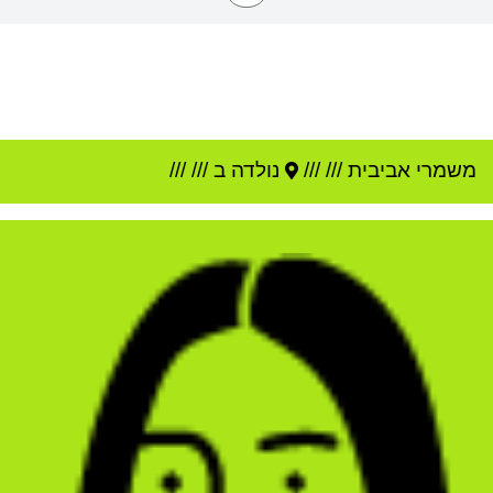
משמרי אביבית
///
///
נולדה ב ///
///