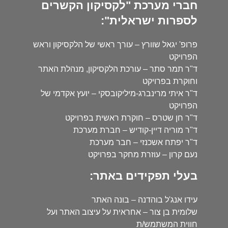
חברי מערכת "לקסיקון הקשרים
לספרות ישראלית":
פרופ' יגאל שוורץ – עורך ראשי של הלקסיקון וראש
הפרויקט
ד"ר תמר סתר – עורכת הלקסיקון, מנהלת האתר
וחוקרת בפרויקט
ד"ר איתי מרינברג-מיליקובסקי – יועץ אקדמי של
הפרויקט
ד"ר חן שטרס – חוקרת ראשית בפרויקט
ד"ר מוריה דיין-קודיש – חברת מערכת
ד"ר יפתח אשכנזי – חבר מערכת
נעם קרון – עוזרת מחקר בפרויקט
בעלי תפקידים באתר:
עידו אנג'ל בוהדנה – בונה האתר
שלומית בן צור – אחראית על עיצוב האתר ועל
חווית המשתמש/ת