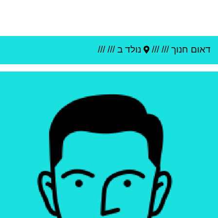
דאום חנוך
///
///
נולד ב ///
///