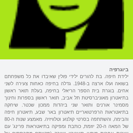
ביוגרפיה
ילידת חיפה. בת להורים ילידי פולין שאיבדו את כל משפחתם
בשואה ועלו ארצה ב-1948. גדלה בחיפה כאחות צעירה לשני
אחים. בוגרת בית הספר הריאלי בחיפה, בעלת תואר ראשון
בתיאטרון מאוניברסיטת תל אביב, תואר ראשון בספרות וחינוך
מסמינר אורנים ותואר שני ביהדות ממכון שכטר. שיחקה
בתיאטראות הרפרטואריים תיאטרון באר שבע, תיאטרון חיפה
והבימה, והשתתפה בסרטי קולנוע וטלוויזיה. מאמצע שנות ה-80
של המאה ה-20 יוזמת, כותבת ומפיקה בתיאטראות פרינג' עם