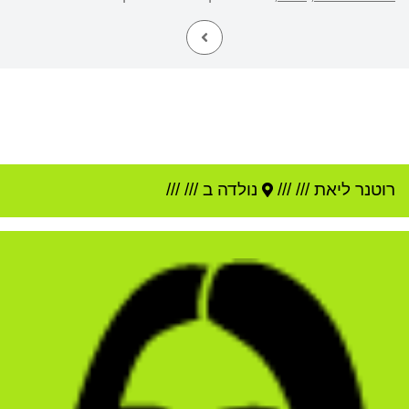
רוטנר ליאת
///
///
נולדה ב ///
///