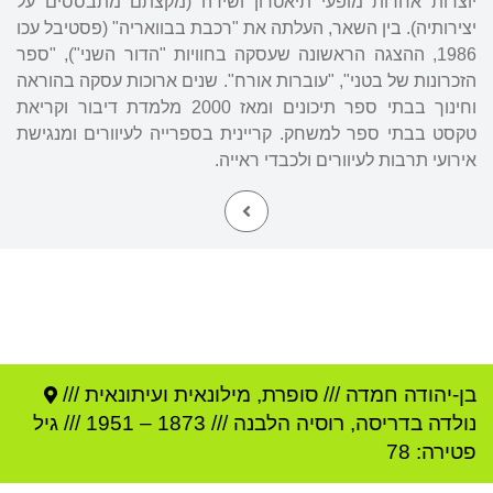
יוצרות אחרות מופעי תיאטרון ושירה (מקצתם מתבססים על
יצירותיה). בין השאר, העלתה את "רכבת בבוואריה" (פסטיבל עכו
1986, ההצגה הראשונה שעסקה בחוויות "הדור השני"), "ספר
הזכרונות של בטני", "עוברות אורח". שנים ארוכות עסקה בהוראה
וחינוך בבתי ספר תיכונים ומאז 2000 מלמדת דיבור וקריאת
טקסט בבתי ספר למשחק. קריינית בספרייה לעיוורים ומנגישת
אירועי תרבות לעיוורים ולכבדי ראייה.
בן-יהודה חמדה
///
סופרת, מילונאית ועיתונאית ///
נולדה ב
דריסה
,
רוסיה הלבנה
///
1873
–
1951
/// גיל
פטירה: 78