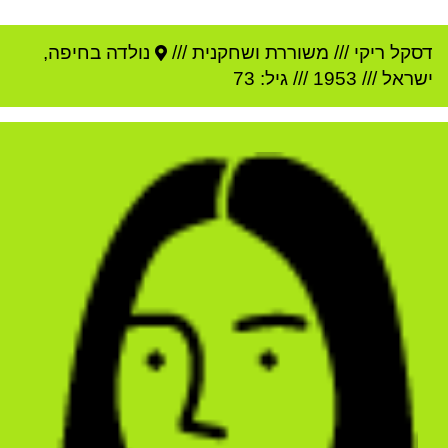
דסקל ריקי
///
משוררת ושחקנית ///
נולדה ב
חיפה
,
ישראל
///
1953
/// גיל: 73