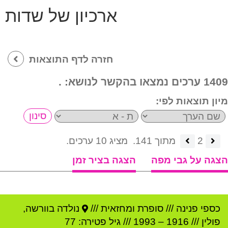
ארכיון של שדות
חזרה לדף התוצאות
1409 ערכים נמצאו בהקשר לנושא:
.
מיון תוצאות לפי:
2
מתוך 141.
מציג 10 ערכים.
הצגה על גבי מפה
הצגה בציר זמן
כספי פנינה
///
סופרת ומחזאית ///
נולדה ב
וורשה
,
פולין
///
1916
–
1993
/// גיל
פטירה: 77