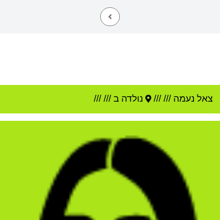
צאל נעמה
///
///
נולדה ב ///
///