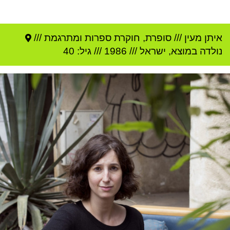
איתן מעין
///
סופרת, חוקרת ספרות ומתרגמת ///
נולדה ב
מוצא
,
ישראל
///
1986
/// גיל: 40