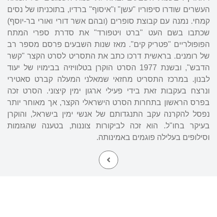
העשרים שודרו סיפוריו "עשן" ו"איסוף" ברדיו, בתוכניתו של נסים
קמחי. נמנה עם קבוצת סופרים (ובהם אשר דורי ואורי בר-יוסף)
שכתבו בשם העט "ברט ויטפורד" את סדרת ספרי המתח
הפופולריים "פטריק קים". מאז שנות השבעים פרסם מספר רב
של רומנים. בראשית דרכו כתב את התסריט לסרט הקצר "קשר
הדבש", ובשנת 1977 הסרט הוקרן בטלוויזיה בבימויו של יעוד
לבנון. במרכז התסריט מחזאי שמאלני המעלה קברט סאטירי
ונרצח בעקבות זאת בידי פעילי ארגון ימין קיצוני. הסרט זכה
בפרס הראשון בתחרות הסרט הישראלי הקצר, אך מאוחר יותר
נפסל להקרנה עקב התנגדותם של אנשי ימין בישראל, והוקרן
בעיקר בחו"ל. הוא זכה לביקורות צוננות, בטענה שהגזמות
וסילופים בעלילה פוגמים באמינותה.