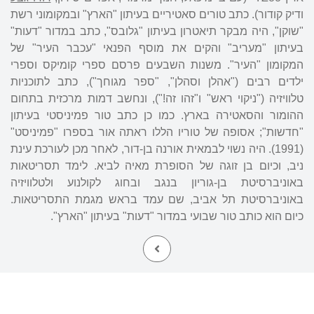
ודיק קודור). כתב טורים סאטיריים בעיתון "הארץ" ובמקומוני רשת
"שוקן", היה מבקר תיאטרון בעיתון "גלובס", כתב במדור "דעות"
בעיתון "מעריב" והקים את מוסף הפנאי "עכבר העיר" של
המקומון "העיר". משנות השבעים פרסם ספרי קומיקס וספרי
ילדים רבים ("אהלן וסהלן", "ספר מגוחך"), כתב לתוכניות
טלוויזיה ("ניקוי ראש" ו"זהו זה!"), ונחשב דמות מרכזית בתחום
ההומור והסאטירה בארץ. כמו כן כתב טור פמיניסטי בעיתון
"חדשות"; אסופה של טוריו הללו ראתה אור בספרו "פמיניסט"
(1991). היה נשוי לבמאית אורנה בן-דור, לאחר מכן לעורכת עינת
ניב, וכיום בן זוגה של הסופרת מאיה לביא. לימד תסריטאות
באוניברסיטת בן-גוריון בנגב ובחוג לקולנוע ולטלוויזיה
באוניברסיטת תל אביב, שם עמד בראש מגמת התסריטאות.
כיום הוא כותב טור שבועי במדור "דעות" בעיתון "הארץ".