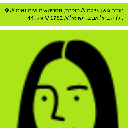
גונדר-גושן איילת
///
סופרת, תסריטאית ועיתונאית ///
נולדה ב
תל אביב
,
ישראל
///
1982
/// גיל: 44