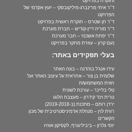
וחוקרת בפרויקט
ד"ר איתי מרינברג-מיליקובסקי – יועץ אקדמי של
הפרויקט
ד"ר חן שטרס – חוקרת ראשית בפרויקט
ד"ר מוריה דיין-קודיש – חברת מערכת
ד"ר יפתח אשכנזי – חבר מערכת
נעם קרון – עוזרת מחקר בפרויקט
בעלי תפקידים באתר:
עידו אנג'ל בוהדנה – בונה האתר
שלומית בן צור – אחראית על עיצוב האתר ועל
חווית המשתמש/ת
טלי בלייכר – עורכת לשונית
נורית וינד קידרון – מעצבת הלוגו
ירדן רותם – מתכנת (ב-2019-2018)
רווית לוין – מנהלת אדמיניסטרטיבית של מכון
הקשרים
יוסי גלרון – ביביליוגרף, לקסיקון אוהיו