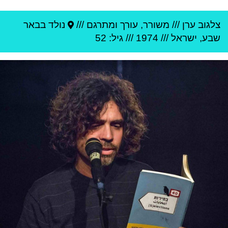
צלגוב ערן
///
משורר, עורך ומתרגם ///
נולד ב
באר
שבע
,
ישראל
///
1974
/// גיל: 52