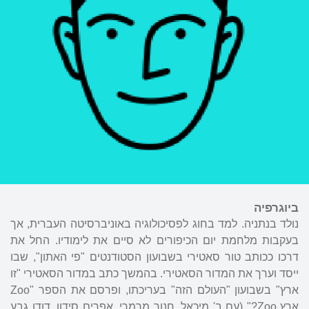
ביוגרפיה
נולד בנתניה. למד בחוג לפסיכולוגיה באוניברסיטה העברית, אך
בעקבות מלחמת יום הכיפורים לא סיים את לימודיו. החל את
דרכו ככותב טור סאטירי בשבועון הסטודנטים "פי האתון", שבו
ייסד וערך את המדור הסאטירי. בהמשך כתב במדור הסאטירי "זו
ארץ" בשבועון "העולם הזה" בעריכתו, ופרסם את הספר "Zoo
ארץ Zoo?" (עם ב' מיכאל, חנוך מרמרי, אפרים סידון,
דודו גבע