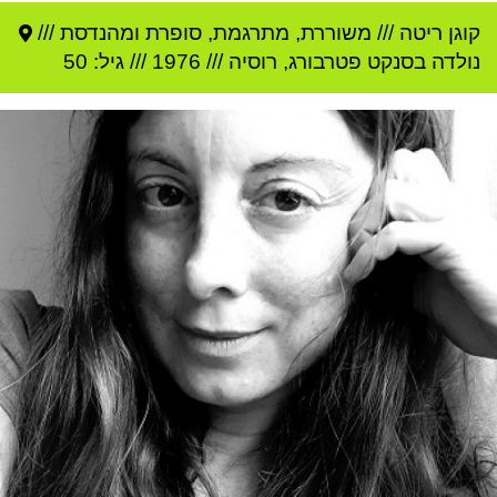
קוגן ריטה
///
משוררת, מתרגמת, סופרת ומהנדסת ///
נולדה ב
סנקט פטרבורג
,
רוסיה
///
1976
/// גיל: 50