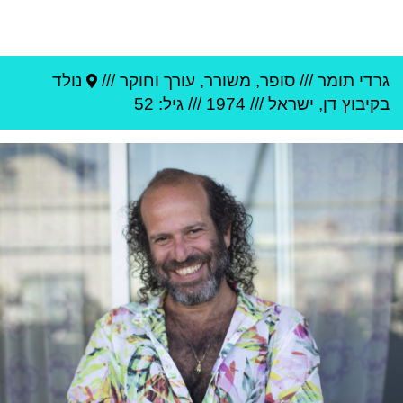
גרדי תומר
///
סופר, משורר, עורך וחוקר ///
נולד
ב
קיבוץ דן
,
ישראל
///
1974
/// גיל: 52