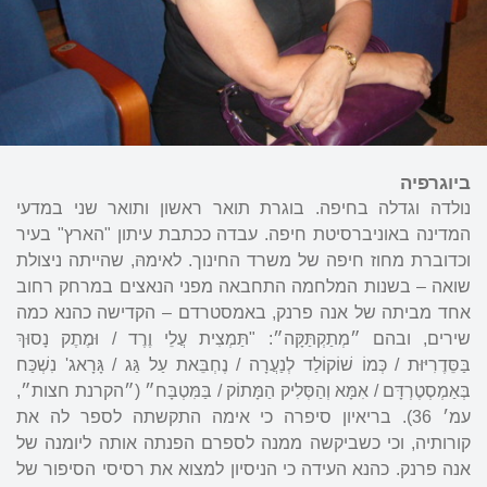
ביוגרפיה
נולדה וגדלה בחיפה. בוגרת תואר ראשון ותואר שני במדעי
המדינה באוניברסיטת חיפה. עבדה ככתבת עיתון "הארץ" בעיר
וכדוברת מחוז חיפה של משרד החינוך. לאימהּ, שהייתה ניצולת
שואה – בשנות המלחמה התחבאה מפני הנאצים במרחק רחוב
אחד מביתה של אנה פרנק, באמסטרדם – הקדישה כהנא כמה
שירים, ובהם ״מְתַקְתַּקָּה״: "תַּמְצִית עֲלֵי וֶרֶד / וּמֶתֶק נָסוּךְ
בַּסֵּדֶרִיּוּת / כְּמוֹ שׁוֹקוֹלַד לְנַעֲרָה / נֶחְבֵּאת עַל גַּג / גָּרָאג' נִשְׁכַּח
בְּאַמְסְטֶרְדָּם / אִמָּא וְהַסְּלִיק הַמָּתוֹק / בַּמִּטְבָּח״ (״הקרנת חצות״,
עמ׳ 36). בריאיון סיפרה כי אימה התקשתה לספר לה את
קורותיה, וכי כשביקשה ממנה לספרם הפנתה אותה ליומנה של
אנה פרנק. כהנא העידה כי הניסיון למצוא את רסיסי הסיפור של