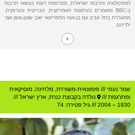
לפסיכולוגיה ותרבות ישראלית, מפרסמת דעות בנושאי תרבות
ב-BBC ומאמרים בעיתונות האמריקנית, הבריטית והגרמנית.
מתגוררת בתל אביב עם בן-זוגה התסריטאי יואב שוטן-גושן ושני
ילדיהם.
שמר נעמי
///
פזמונאית-משוררת, מלחינה, מוסיקאית
ומתרגמת ///
נולדה ב
קבוצת כנרת
,
ארץ ישראל
///
1930
–
2004
/// גיל
פטירה: 74