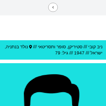
ניב קובי
///
סטיריקן, סופר ותסריטאי ///
נולד ב
נתניה
,
ישראל
///
1947
/// גיל: 79