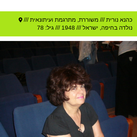
כהנא נורית
///
משוררת, מתרגמת ועיתונאית ///
נולדה ב
חיפה
,
ישראל
///
1948
/// גיל: 78