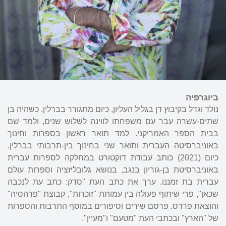
ביוגרפיה
נולד וגדל בקיבוץ דן בגליל העליון, כיום מתגורר בברלין. כשהיה בן
שתים-עשרה עבר עם משפחתו לווינה לשלוש שנים, ולמד שם
בבית הספר האמריקני. למד תואר ראשון בספרות וחינוך
באוניברסיטה העברית ותואר שני בחינוך בין-תרבותי בברלין.
כיום (2021) כותב עבודת דוקטורט במחלקה לספרות עברית
באוניברסיטת בן-גוריון בנגב, בנושא גלובליזציה וספרות עולם
עברית בת זמננו. ערך את כתב העת "סדק: כתב עת לנכבה
שכאן", פרי שיתוף פעולה בין עמותת "זוכרות", קבוצת "פרהסיה"
והוצאת פרדס. פרסם שירים וסיפורים במוסף התרבות והספרות
של "הארץ" ובכתבי העת "מטעם" ו"מעיין".