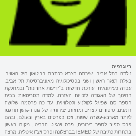
ביוגרפיה
נולדה בתל אביב. שירתה בצבא ככתבת בביטאון חיל האוויר.
בעלת תואר ראשון ושני בפסיכולוגיה מאוניברסיטת תל אביב.
עבדה כעיתונאית ועורכת חדשות ב"ידיעות אחרונות" ובמחלקת
החינוך של האגודה לזכויות האזרח. למדה תסריטאות בבית
הספר סם שפיגל לקולנוע ולטלוויזיה. עד כה פרסמה שלושה
רומנים, סיפורים קצרים ומחזות. יצירותיה של גונדר-גושן תורגמו
ליותר מארבע-עשרה שפות, וזכו בפרסים בארץ ובעולם, ובהם
פרס ספיר לספר ביכורים, פרס וינגייט הבריטי, מקום ראשון
בתחרות כתיבה של IEMED בברצלונה ופרס ויצ"ו איטליה. מרצה