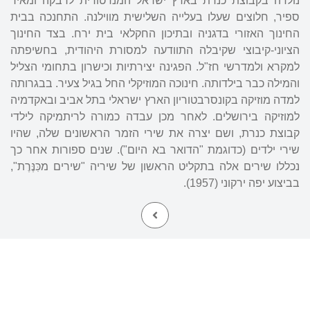
נולדה בקבוצת כנרת בארץ ישראל המנדטורית לרבקה ומאיר
ספיר, חלוצים שעלו בעלייה השלישית מווילנה. התחנכה בבית
החינוך האזורי בדגניה ובתיכון החקלאי בית ירח. בצד החינוך
הציוני-קיבוצי שקיבלה התוודעה למסורת היהודית, בחשיפתה
למקרא ולמדרשי חז"ל. הפגינה יצירתיות וכישרון בתחומי הצליל
והמילה כבר בילדותה. חינוכה המוזיקלי החל בגיל צעיר. בבגרותה
למדה מוזיקה בקונסרבטוריון הארץ ישראלי בתל אביב ובאקדמיה
למוזיקה בירושלים. לאחר מכן עבדה כמורה לריתמיקה לילדי
קבוצת כנרת, ושם יצרה את שירי הזמר הראשונים שלה, שהיו
שירי ילדים (כדוגמת "הדואר בא היום"). שנים ספורות אחר כך
נכללו שירים אלה בתקליט הראשון של שיריה "שירים מכִּנֶּרֶת",
בביצוע יפה ירקוני (1957).