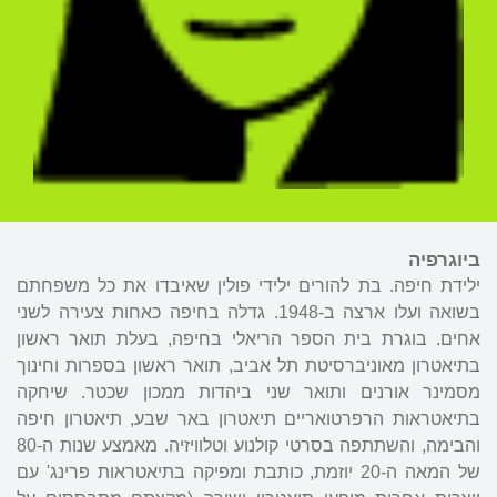
ביוגרפיה
ילידת חיפה. בת להורים ילידי פולין שאיבדו את כל משפחתם
בשואה ועלו ארצה ב-1948. גדלה בחיפה כאחות צעירה לשני
אחים. בוגרת בית הספר הריאלי בחיפה, בעלת תואר ראשון
בתיאטרון מאוניברסיטת תל אביב, תואר ראשון בספרות וחינוך
מסמינר אורנים ותואר שני ביהדות ממכון שכטר. שיחקה
בתיאטראות הרפרטואריים תיאטרון באר שבע, תיאטרון חיפה
והבימה, והשתתפה בסרטי קולנוע וטלוויזיה. מאמצע שנות ה-80
של המאה ה-20 יוזמת, כותבת ומפיקה בתיאטראות פרינג' עם