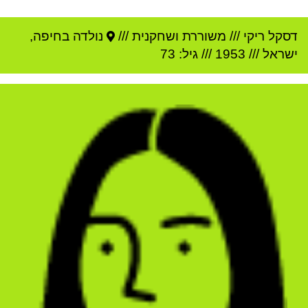
דסקל ריקי
///
משוררת ושחקנית ///
נולדה ב
חיפה
,
ישראל
///
1953
/// גיל: 73