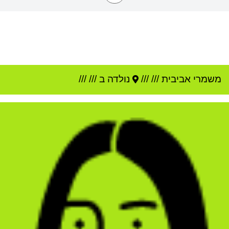
משמרי אביבית
///
///
נולדה ב ///
///