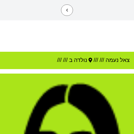
צאל נעמה
///
///
נולדה ב ///
///