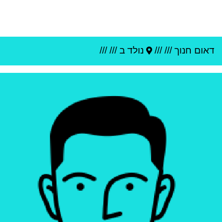
דאום חנוך
///
///
נולד ב ///
///