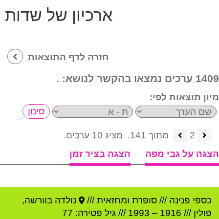
ארכיון של שדות
חזרה לדף התוצאות
1409 ערכים נמצאו בהקשר לנושא:
.
מיון תוצאות לפי:
2
מתוך 141.
מציג 10 ערכים.
הצגה על גבי מפה
הצגה בציר זמן
כספי פנינה
///
סופרת ומחזאית ///
נולדה ב
וורשה
,
פולין
///
1916
–
1993
/// גיל
פטירה: 77