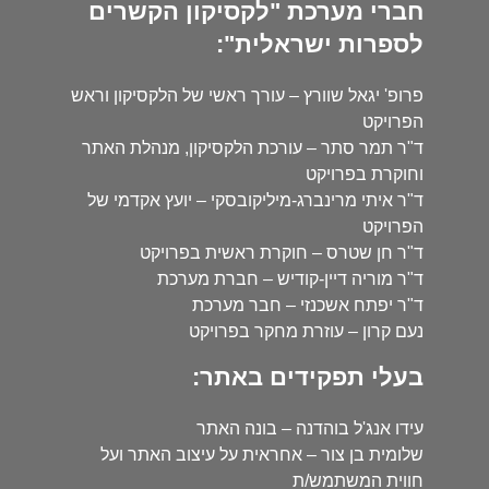
חברי מערכת "לקסיקון הקשרים
לספרות ישראלית":
פרופ' יגאל שוורץ – עורך ראשי של הלקסיקון וראש
הפרויקט
ד"ר תמר סתר – עורכת הלקסיקון, מנהלת האתר
וחוקרת בפרויקט
ד"ר איתי מרינברג-מיליקובסקי – יועץ אקדמי של
הפרויקט
ד"ר חן שטרס – חוקרת ראשית בפרויקט
ד"ר מוריה דיין-קודיש – חברת מערכת
ד"ר יפתח אשכנזי – חבר מערכת
נעם קרון – עוזרת מחקר בפרויקט
בעלי תפקידים באתר:
עידו אנג'ל בוהדנה – בונה האתר
שלומית בן צור – אחראית על עיצוב האתר ועל
חווית המשתמש/ת