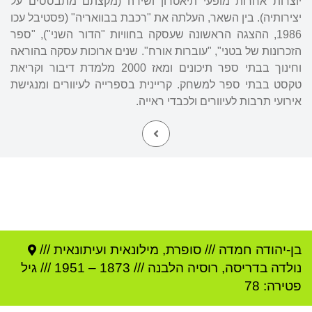
יוצרות אחרות מופעי תיאטרון ושירה (מקצתם מתבססים על
יצירותיה). בין השאר, העלתה את "רכבת בבוואריה" (פסטיבל עכו
1986, ההצגה הראשונה שעסקה בחוויות "הדור השני"), "ספר
הזכרונות של בטני", "עוברות אורח". שנים ארוכות עסקה בהוראה
וחינוך בבתי ספר תיכונים ומאז 2000 מלמדת דיבור וקריאת
טקסט בבתי ספר למשחק. קריינית בספרייה לעיוורים ומנגישת
אירועי תרבות לעיוורים ולכבדי ראייה.
בן-יהודה חמדה
///
סופרת, מילונאית ועיתונאית ///
נולדה ב
דריסה
,
רוסיה הלבנה
///
1873
–
1951
/// גיל
פטירה: 78