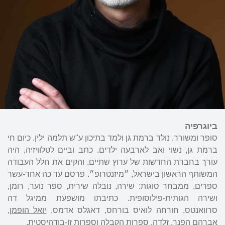
ביוגרפיה
סופר ומשורר. נולד ברמת גן ולמד בתיכון ע"ש תלמה ילין. כיום חי
ברמת גן, נשוי ואב לארבעה ילדים. כתב וביים לטלוויזיה, היה
עורך בחברת החדשות של ערוץ שתיים, והקים את חלל העבודה
המשותף הראשון בישראל, ״מיזנטרופ״. פרסם עד כה אחד-עשר
ספרים, ממבחר סוגות: שירה, נובלה שירית, ספר נוער, רומן,
ושירה הגותית-פילוסופית. כתיבתו מושפעת ממיגל דה
סרוואנטס, חורחה לואיס בורחס, דאגלס אדמס,
יואל הופמן
,
אברהם הפנר
,
זלדה
, ספרות הקבלה וספרות זן-בודהיסטית.