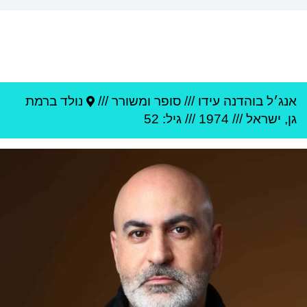
אנג׳ל בוהדנה עידו
///
סופר ומשורר ///
נולד ב
רמת
גן
,
ישראל
///
1974
/// גיל: 52