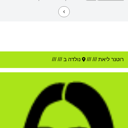
רוטנר ליאת
///
///
נולדה ב ///
///