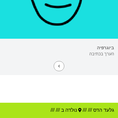
ביוגרפיה
הערך בכתיבה
גלעד הדס
///
///
נולדה ב ///
///