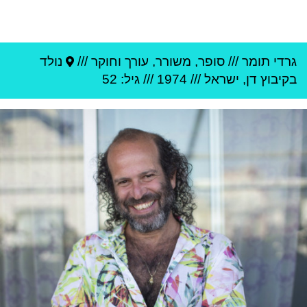
גרדי תומר
///
סופר, משורר, עורך וחוקר ///
נולד
ב
קיבוץ דן
,
ישראל
///
1974
/// גיל: 52