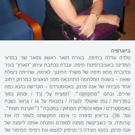
ביוגרפיה
נולדה וגדלה בחיפה. בוגרת תואר ראשון ותואר שני במדעי
המדינה באוניברסיטת חיפה. עבדה ככתבת עיתון "הארץ" בעיר
וכדוברת מחוז חיפה של משרד החינוך. לאימהּ, שהייתה ניצולת
שואה – בשנות המלחמה התחבאה מפני הנאצים במרחק רחוב
אחד מביתה של אנה פרנק, באמסטרדם – הקדישה כהנא כמה
שירים, ובהם ״מְתַקְתַּקָּה״: "תַּמְצִית עֲלֵי וֶרֶד / וּמֶתֶק נָסוּךְ
בַּסֵּדֶרִיּוּת / כְּמוֹ שׁוֹקוֹלַד לְנַעֲרָה / נֶחְבֵּאת עַל גַּג / גָּרָאג' נִשְׁכַּח
בְּאַמְסְטֶרְדָּם / אִמָּא וְהַסְּלִיק הַמָּתוֹק / בַּמִּטְבָּח״ (״הקרנת חצות״,
עמ׳ 36). בריאיון סיפרה כי אימה התקשתה לספר לה את
קורותיה, וכי כשביקשה ממנה לספרם הפנתה אותה ליומנה של
אנה פרנק. כהנא העידה כי הניסיון למצוא את רסיסי הסיפור של