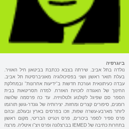
ביוגרפיה
נולדה בתל אביב. שירתה בצבא ככתבת בביטאון חיל האוויר.
בעלת תואר ראשון ושני בפסיכולוגיה מאוניברסיטת תל אביב.
עבדה כעיתונאית ועורכת חדשות ב"ידיעות אחרונות" ובמחלקת
החינוך של האגודה לזכויות האזרח. למדה תסריטאות בבית
הספר סם שפיגל לקולנוע ולטלוויזיה. עד כה פרסמה שלושה
רומנים, סיפורים קצרים ומחזות. יצירותיה של גונדר-גושן תורגמו
ליותר מארבע-עשרה שפות, וזכו בפרסים בארץ ובעולם, ובהם
פרס ספיר לספר ביכורים, פרס וינגייט הבריטי, מקום ראשון
בתחרות כתיבה של IEMED בברצלונה ופרס ויצ"ו איטליה. מרצה