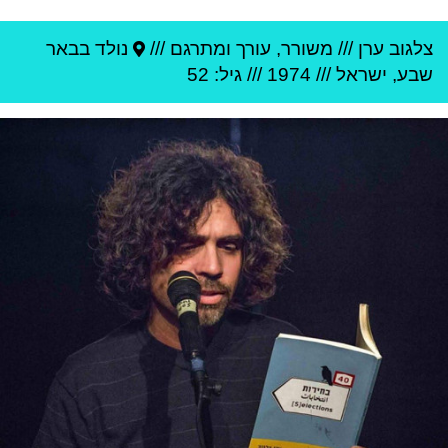
צלגוב ערן
///
משורר, עורך ומתרגם ///
נולד ב
באר
שבע
,
ישראל
///
1974
/// גיל: 52