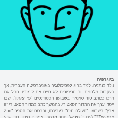
ביוגרפיה
נולד בנתניה. למד בחוג לפסיכולוגיה באוניברסיטה העברית, אך
בעקבות מלחמת יום הכיפורים לא סיים את לימודיו. החל את
דרכו ככותב טור סאטירי בשבועון הסטודנטים "פי האתון", שבו
ייסד וערך את המדור הסאטירי. בהמשך כתב במדור הסאטירי "זו
ארץ" בשבועון "העולם הזה" בעריכתו, ופרסם את הספר "Zoo
ארץ Zoo?" (עם ב' מיכאל, חנוך מרמרי, אפרים סידון,
דודו גבע