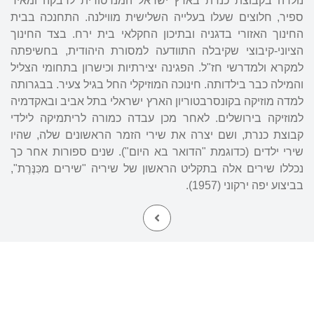
נולדה בקבוצת כנרת בארץ ישראל המנדטורית לרבקה ומאיר
ספיר, חלוצים שעלו בעלייה השלישית מווילנה. התחנכה בבית
החינוך האזורי בדגניה ובתיכון החקלאי בית ירח. בצד החינוך
הציוני-קיבוצי שקיבלה התוודעה למסורת היהודית, בחשיפתה
למקרא ולמדרשי חז"ל. הפגינה יצירתיות וכישרון בתחומי הצליל
והמילה כבר בילדותה. חינוכה המוזיקלי החל בגיל צעיר. בבגרותה
למדה מוזיקה בקונסרבטוריון הארץ ישראלי בתל אביב ובאקדמיה
למוזיקה בירושלים. לאחר מכן עבדה כמורה לריתמיקה לילדי
קבוצת כנרת, ושם יצרה את שירי הזמר הראשונים שלה, שהיו
שירי ילדים (כדוגמת "הדואר בא היום"). שנים ספורות אחר כך
נכללו שירים אלה בתקליט הראשון של שיריה "שירים מכִּנֶּרֶת",
בביצוע יפה ירקוני (1957).