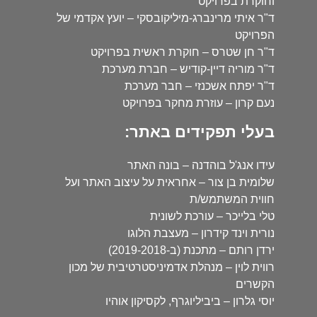
וחוקרת בפרויקט
ד"ר איתי מרינברג-מיליקובסקי – יועץ אקדמי של
הפרויקט
ד"ר חן שטרס – חוקרת ראשית בפרויקט
ד"ר מוריה דיין-קודיש – חברת מערכת
ד"ר יפתח אשכנזי – חבר מערכת
נעם קרון – עוזרת מחקר בפרויקט
בעלי תפקידים באתר:
עידו אנג'ל בוהדנה – בונה האתר
שלומית בן צור – אחראית על עיצוב האתר ועל
חווית המשתמש/ת
טלי בלייכר – עורכת לשונית
נורית וינד קידרון – מעצבת הלוגו
ירדן רותם – מתכנת (ב-2019-2018)
רווית לוין – מנהלת אדמיניסטרטיבית של מכון
הקשרים
יוסי גלרון – ביביליוגרף, לקסיקון אוהיו