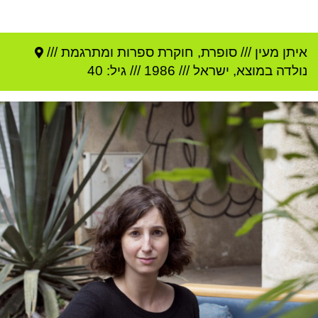
איתן מעין
///
סופרת, חוקרת ספרות ומתרגמת ///
נולדה ב
מוצא
,
ישראל
///
1986
/// גיל: 40