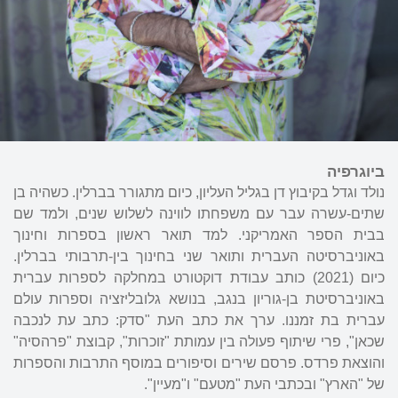
ביוגרפיה
נולד וגדל בקיבוץ דן בגליל העליון, כיום מתגורר בברלין. כשהיה בן
שתים-עשרה עבר עם משפחתו לווינה לשלוש שנים, ולמד שם
בבית הספר האמריקני. למד תואר ראשון בספרות וחינוך
באוניברסיטה העברית ותואר שני בחינוך בין-תרבותי בברלין.
כיום (2021) כותב עבודת דוקטורט במחלקה לספרות עברית
באוניברסיטת בן-גוריון בנגב, בנושא גלובליזציה וספרות עולם
עברית בת זמננו. ערך את כתב העת "סדק: כתב עת לנכבה
שכאן", פרי שיתוף פעולה בין עמותת "זוכרות", קבוצת "פרהסיה"
והוצאת פרדס. פרסם שירים וסיפורים במוסף התרבות והספרות
של "הארץ" ובכתבי העת "מטעם" ו"מעיין".