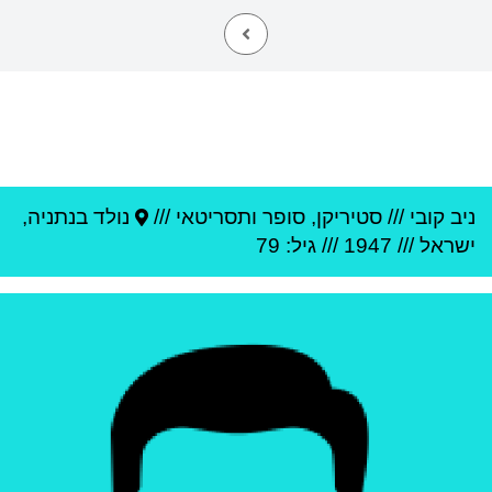
ניב קובי
///
סטיריקן, סופר ותסריטאי ///
נולד ב
נתניה
,
ישראל
///
1947
/// גיל: 79