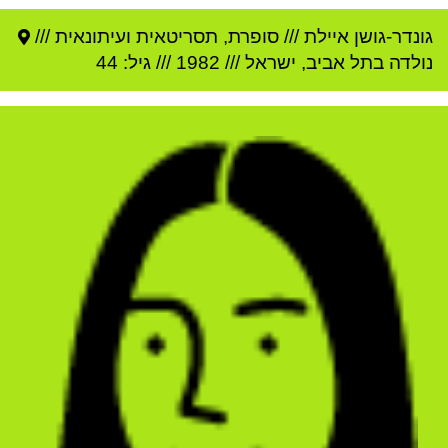
גונדר-גושן איילת
///
סופרת, תסריטאית ועיתונאית ///
נולדה ב
תל אביב
,
ישראל
///
1982
/// גיל: 44