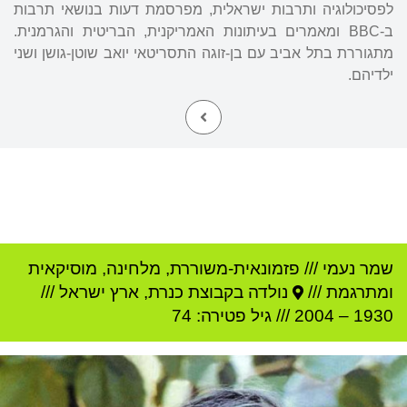
לפסיכולוגיה ותרבות ישראלית, מפרסמת דעות בנושאי תרבות
ב-BBC ומאמרים בעיתונות האמריקנית, הבריטית והגרמנית.
מתגוררת בתל אביב עם בן-זוגה התסריטאי יואב שוטן-גושן ושני
ילדיהם.
שמר נעמי
///
פזמונאית-משוררת, מלחינה, מוסיקאית
ומתרגמת ///
נולדה ב
קבוצת כנרת
,
ארץ ישראל
///
1930
–
2004
/// גיל
פטירה: 74