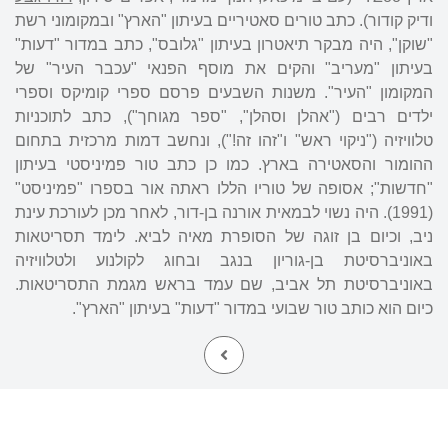
ודיק קודור). כתב טורים סאטיריים בעיתון "הארץ" ובמקומוני רשת
"שוקן", היה מבקר תיאטרון בעיתון "גלובס", כתב במדור "דעות"
בעיתון "מעריב" והקים את מוסף הפנאי "עכבר העיר" של
המקומון "העיר". משנות השבעים פרסם ספרי קומיקס וספרי
ילדים רבים ("אהלן וסהלן", "ספר מגוחך"), כתב לתוכניות
טלוויזיה ("ניקוי ראש" ו"זהו זה!"), ונחשב דמות מרכזית בתחום
ההומור והסאטירה בארץ. כמו כן כתב טור פמיניסטי בעיתון
"חדשות"; אסופה של טוריו הללו ראתה אור בספרו "פמיניסט"
(1991). היה נשוי לבמאית אורנה בן-דור, לאחר מכן לעורכת עינת
ניב, וכיום בן זוגה של הסופרת מאיה לביא. לימד תסריטאות
באוניברסיטת בן-גוריון בנגב ובחוג לקולנוע ולטלוויזיה
באוניברסיטת תל אביב, שם עמד בראש מגמת התסריטאות.
כיום הוא כותב טור שבועי במדור "דעות" בעיתון "הארץ".