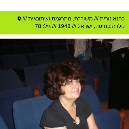
כהנא נורית
///
משוררת, מתרגמת ועיתונאית ///
נולדה ב
חיפה
,
ישראל
///
1948
/// גיל: 78