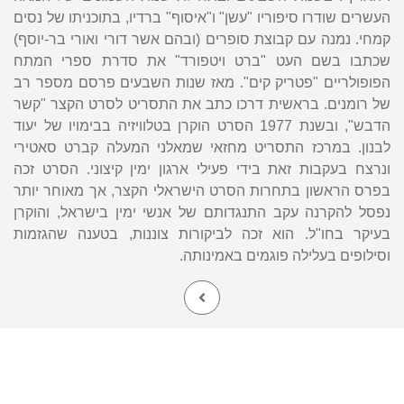
העשרים שודרו סיפוריו "עשן" ו"איסוף" ברדיו, בתוכניתו של נסים
קמחי. נמנה עם קבוצת סופרים (ובהם אשר דורי ואורי בר-יוסף)
שכתבו בשם העט "ברט ויטפורד" את סדרת ספרי המתח
הפופולריים "פטריק קים". מאז שנות השבעים פרסם מספר רב
של רומנים. בראשית דרכו כתב את התסריט לסרט הקצר "קשר
הדבש", ובשנת 1977 הסרט הוקרן בטלוויזיה בבימויו של יעוד
לבנון. במרכז התסריט מחזאי שמאלני המעלה קברט סאטירי
ונרצח בעקבות זאת בידי פעילי ארגון ימין קיצוני. הסרט זכה
בפרס הראשון בתחרות הסרט הישראלי הקצר, אך מאוחר יותר
נפסל להקרנה עקב התנגדותם של אנשי ימין בישראל, והוקרן
בעיקר בחו"ל. הוא זכה לביקורות צוננות, בטענה שהגזמות
וסילופים בעלילה פוגמים באמינותה.