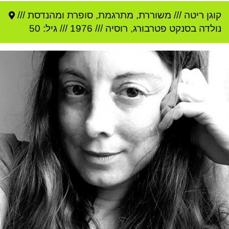
קוגן ריטה
///
משוררת, מתרגמת, סופרת ומהנדסת ///
נולדה ב
סנקט פטרבורג
,
רוסיה
///
1976
/// גיל: 50