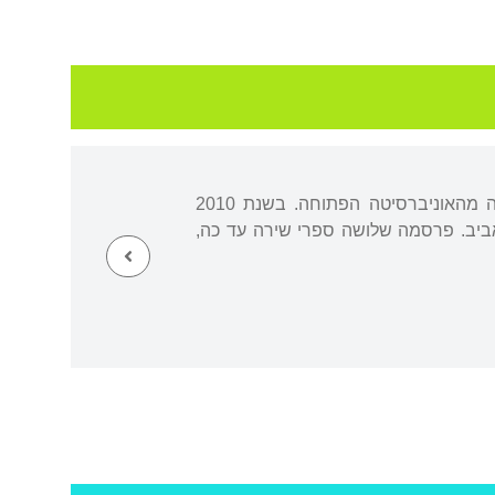
נולדה בירושלים בשכונת גילה, וכיום (2021) גרה בתל אביב. בוגרת תואר ראשון למדעי החברה מהאוניברסיטה הפתוחה. בשנת 2010
 אביב. פרסמה שלושה ספרי שירה עד כה,