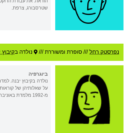
הוראה. את עבודת הדוקט
שטרסבורג, צרפת.
נפרסטק רחל
///
סופרת ומשוררת ///
נולדה ב
קיבוץ 
ביוגרפיה
נולדה בקיבוץ יבנה. למדה
על שאלותיהן של קוראות 
מ-1992 מלמדת באוניברסיטת בר-אילן במסגרת היחידה להבעה עברית.