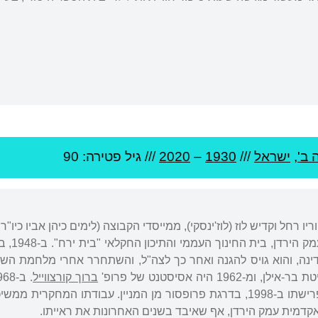
 ב'
,
ישראל
///
1930
–
2020
/// גיל
פטירה: 90
ריו רחל וקדיש לוז (לוז'ינסקי), ממייסדי הקבוצה (לימים כיהן אביו כ
בבתי הס
196 היה אסיסטנט של פרופ'
ברוך קורצווייל
לספרות עם ישראל עד פרישתו ב-1998, בדרגת פרופסור מן המניין. עבודת
דמית עמק הירדן, אף שאיבד בשנים האחרונות את ראייתו.