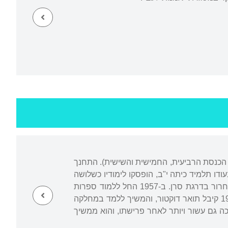
יו"ר הכנסת הרביעית, החמישית והשישית). התחנך
פר של קיבוצי עמק הירדן, בית החינוך העממי והתיכון החקלאי "בית ירח". ב-1948, בעודו תלמיד כיתה י"ב, הופסקו לימודיו כשלושה
חודשים לפני הכרזת המדינה, והוא גויס להגנה ואחר כך לצה"ל, והשתחרר אחרי מלחמת השחרור בדרגת סרן. ב-1957 החל ללמוד ספרות
. ב-1968 קיבל תואר דוקטור, והמשיך ללמד במחלקה
ו המחקרית ממשיכה גם עשור ויותר לאחר פרישתו, והוא ממשיך