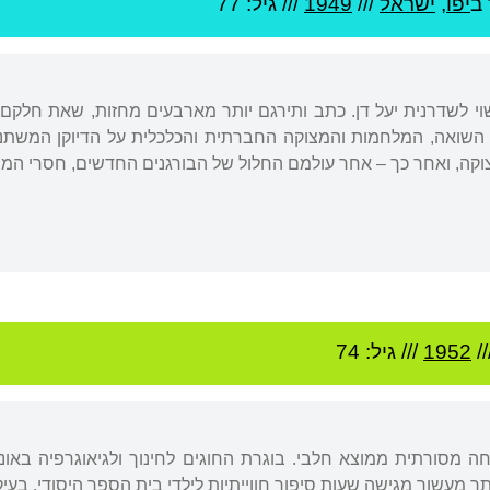
 ב
יפו
,
ישראל
///
1949
/// גיל: 77
 נשוי לשדרנית יעל דן. כתב ותירגם יותר מארבעים מחזות, שאת חלקם
השואה, המלחמות והמצוקה החברתית והכלכלית על הדיוקן המשתנה
צוקה, ואחר כך – אחר עולמם החלול של הבורגנים החדשים, חסרי המצ
//
1952
/// גיל: 74
 מסורתית ממוצא חלבי. בוגרת החוגים לחינוך ולגיאוגרפיה באוני
ותר מעשור מגישה שעות סיפור חווייתיות לילדי בית הספר היסודי, בע