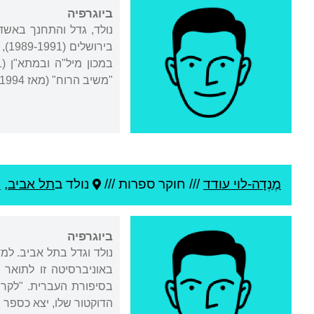
ביוגרפיה
"משיב הרוח" (מאז 1994).
מֶנְדָה-לוי עודד
///
חוקר ספרות ///
נולד ב
תל אביב
,
י
ביוגרפיה
באוניברסיטה זו לתואר שני ולתואר דוקטור
הדוקטור שלו, יצא כספר ב-2010 בהוצאת הקיבוץ המאוחד. ספר זה זכה בפרס ס' יזהר לחקר הספרות העברית והוראתה ל