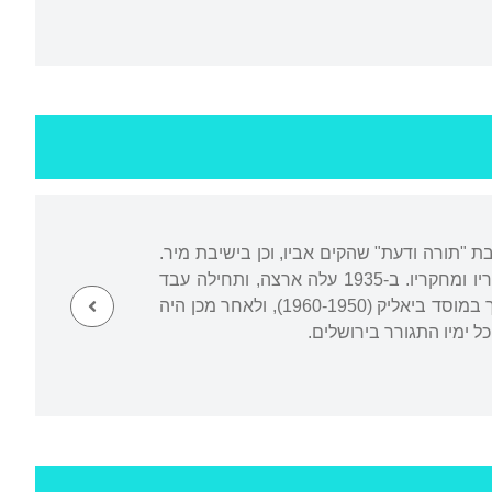
בת "תורה ודעת" שהקים אביו, וכן בישיבת מיר.
בנוסף לדת וללימוד בישיבה היה גם פתוח לעולם ההשכלה הכללית, ושילוב זה השפיע על שיריו ומחקריו. ב-1935 עלה ארצה, ותחילה עבד
כפועל בפרדס. למד בסמינר "המזרחי", בישיבות ובאוניברסיטה העברית בירושלים. עבד כעורך במוסד ביאליק (1960-1950), ולאחר מכן היה
 ימיו התגורר בירושלים.