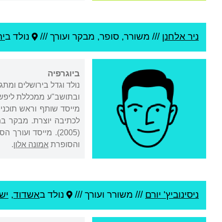
ניר אלחנן
///
משורר, סופר, מבקר ועורך ///
נולד ב
יר
ביוגרפיה
נולד וגדל בירושלים ומת
ובתושב"ע ממכללת ליפשי
מייסד שותף וראש תוכנית
לכתיבה יוצרת. מבקר בתח
(2005). מייסד ועו
והסופרת
אמונה אלון
.
ניסינוביץ' יורם
///
משורר ועורך ///
נולד ב
אשדוד
,
יש