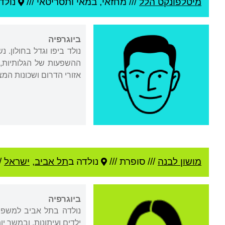
מיטלפונקט הלל
///
מחזאי, במאי ותסריטאי ///
נולד
ביוגרפיה
נולד ביפו וגדל בחולון.
ההשפעות של הגלותיות, 
אזורי הדרום ושכונות המ
מושון לבנה
///
סופרת ///
נולדה ב
תל אביב
,
ישראל
/
ביוגרפיה
נולדה בתל אביב למשפחה
ילדים ועיתונות, ובמשך י