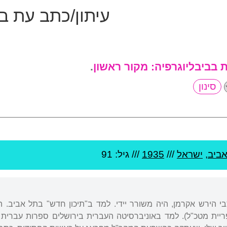
עיתון/כתב עת ב
ת בביבליוגרפיה:
מקור ראשון
.
ביב
,
ישראל
///
1935
/// גיל: 91
צבי הירש אקרמן, היה משורר יידי. למד ב"תיכון חדש" בתל אביב.
יית מטכ"ל). למד באוניברסיטה העברית בירושלים ספרות עברית וה