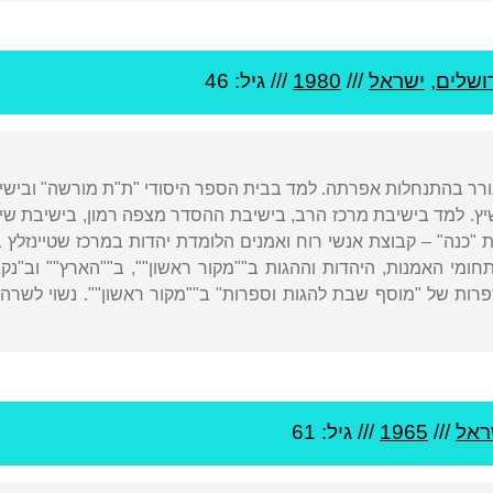
ושלים
,
ישראל
///
1980
/// גיל: 46
גורר בהתנחלות אפרתה. למד בבית הספר היסודי "ת"ת מורשה" ובישיב
ץ. למד בישיבת מרכז הרב, בישיבת ההסדר מצפה רמון, בישיבת שיח
 "כנה" – קבוצת אנשי רוח ואמנים הלומדת יהדות במרכז שטיינזלץ ב
ומי האמנות, היהדות וההגות ב""מקור ראשון"", ב""הארץ"" וב"נקוד
רך הספרות של "מוסף שבת להגות וספרות" ב""מקור ראשון"". נשוי ל
ראל
///
1965
/// גיל: 61