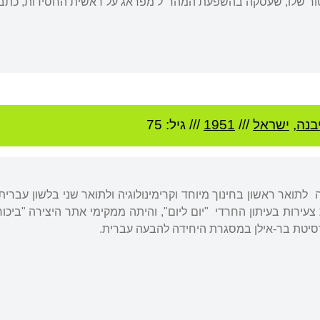
ור שלו, שעסקה בהשפעת המהר"ל מפראג על ראשית החסידות, כתב 
יבנה
,
ישראל
///
1951
/// גיל: 75
 לתואר ראשון בחינוך מיוחד וקרימינולוגיה ולתואר שני בלשון עברית
צעירות בעיתון החרדי "יום ליום", והיתה ממקימי אתר היצירה "ביכו