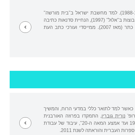
נולד, גדל והתחנך באשדוד. מתגורר בתקוע. בוגר ישיבת ההסדר "ימית" בנווה דקלים (1988-1983). למד מחשבת ישראל ב"בית מורשה"
בירושלים (1989-1991), לימודי יהדות בבית המדרש "אלול" בירושלים (1995-2001), הנחיית קבוצות ב"אלול" (1997), הנחיית סדנאות כתיבה
במכון מיל"ה ובמתא"ן (1999-2001) ותסריטאות ב"מעלה" (2002-2003). לקטור של הוצאת כתר (מאז 2007). ממייסדי ועורכי כתב העת
נולד וגדל בתל אביב. למד בתיכון "עירוני א"'. החל את לימודיו באוניברסיטת תל אביב ב-1984 כאשר למד לתואר כללי במדעי הרוח, והמשיך
נורית גוברין
, התמקדו בפרוזה האורבנית
בסיפורת העברית. "לקרוא את העיר: החוויה האורבנית בסיפורת העברית מאמצע המאה ה-19 ועד אמצע המאה ה-20", עיבוד של עבודת