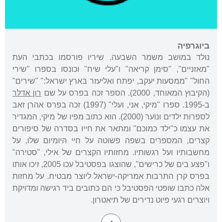
ביוגרפיה
נולד במושב משמר השבעה. שיריו פורסמו בכתבי העת
"מאזניים", "סימן קריאה" ו"עלי שיח" וכונסו בספרו "שירי
החול" "ממסעות יעקב, יפתח ואליעזר בארץ ישראל:" "שירים"
(הקיבוץ המאוחד, 2000). הספר זכה בפרס על שם
רון אדלר
ב-1995. ספרו "מיקי, אני, ועלי" (1997) זכה בפרס אהרן זאב
לספרות ילדים ונוער (2000). הוא כתוב מפיו של מיקי, המגדיר
את עצמו כ"ילד כמוכם" ומתאר את חייו בסדרה של סיפורים
קצרים, המספרים בשפה פשוטה על חיי היומיום שלו, על
מחשבותיו ועל רגשותיו. מחזותיו הקצרים של אילי, "סטירה"
ו"פצע בים של כרישים", שהוצגו בפסטיבל עכו 2005, זיכו אותו
בפרס קרן התרבות אמריקה-ישראל ליוצר מבטיח. על מחזות
אלה כתבו שופטי הפסטיבל כי הם כתובים ביד רגישה ומדויקת
ויוצרים רגעי פיוט נדירים של תיאטרון.