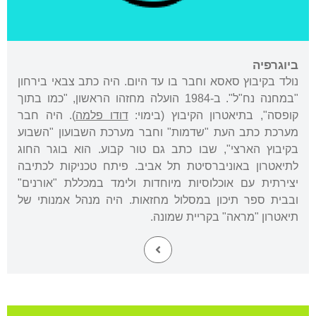
ביוגרפיה
נולד בקיבוץ סאסא וחבר בו עד היום. היה כתב צבאי בירחון
"במחנה נח"ל". ב-1984 הועלה מחזהו הראשון, "כמו בתוך
קופסה", בתיאטרון הקיבוץ (בימוי:
דודו פלמה
). היה חבר
מערכת כתב העת "שדמות" וחבר מערכת השבועון "השבוע
בקיבוץ הארצי", שבו כתב גם טור קבוע. הוא בוגר החוג
לתיאטרון באוניברסיטת תל אביב. פיתח טכניקות לכתיבה
יצירתית עם אוכלוסיות מיוחדות ולימד במכללת "אורנים"
ובבית ספר תיכון במסלול מחזאות. היה מנהל אמנותי של
תיאטרון "מראה" בקריית שמונה.