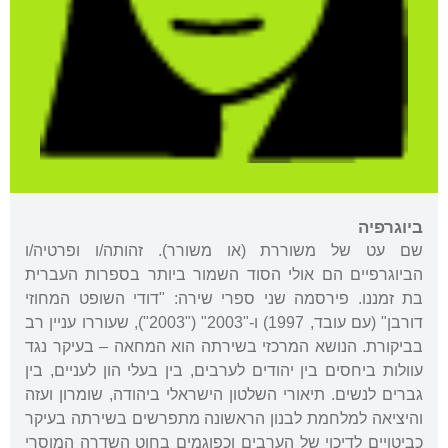
ביוגרפיה
שם עט של משוררת (או משורר). זהותה/ו ופרטיה/ו
הביוגרפיים הם אולי הסוד השמור ביותר בספרות העברית
בת זמננו. פירסמה שני ספרי שירה: "דודי השופט המחוזי
דורבן" (עם עובד, 1997) ו-"2003" ("2003"), שעוררו עניין רב
בביקורת. הנושא המרכזי בשירתה הוא המחאה – בעיקר נגד
עוולות ביחסים בין יהודים לערבים, בין בעלי הון לעניים, בין
גברים לנשים. תיאורי השלטון הישראלי ביהודה, שומרון ועזה
והיציאה למלחמת לבנון הראשונה מתפרשים בשירתה בעיקר
כביטויים לדיכוי של הערבים וכפוגמים בחוט השדרה המוסרי