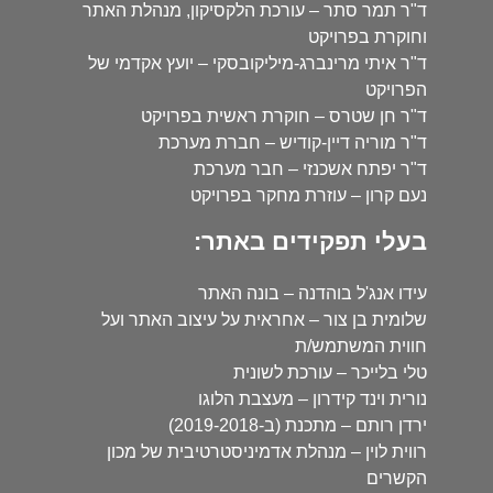
ד"ר תמר סתר – עורכת הלקסיקון, מנהלת האתר
וחוקרת בפרויקט
ד"ר איתי מרינברג-מיליקובסקי – יועץ אקדמי של
הפרויקט
ד"ר חן שטרס – חוקרת ראשית בפרויקט
ד"ר מוריה דיין-קודיש – חברת מערכת
ד"ר יפתח אשכנזי – חבר מערכת
נעם קרון – עוזרת מחקר בפרויקט
בעלי תפקידים באתר:
עידו אנג'ל בוהדנה – בונה האתר
שלומית בן צור – אחראית על עיצוב האתר ועל
חווית המשתמש/ת
טלי בלייכר – עורכת לשונית
נורית וינד קידרון – מעצבת הלוגו
ירדן רותם – מתכנת (ב-2019-2018)
רווית לוין – מנהלת אדמיניסטרטיבית של מכון
הקשרים