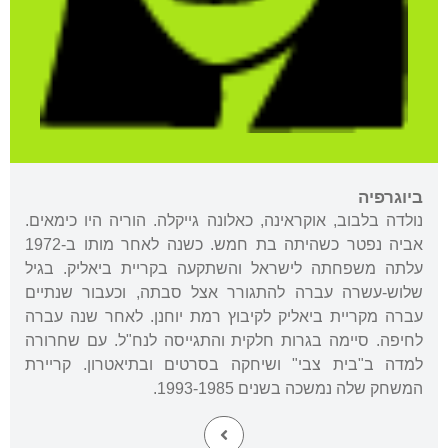
ביוגרפיה
נולדה בלבוב, אוקראינה, כאלונה גייקלה. הוריה היו כימאים.
אביה נפטר כשהיתה בת חמש. כשנה לאחר מותו ב-1972
עלתה משפחתה לישראל והשתקעה בקריית ביאליק. בגיל
שלוש-עשרה עברה להתגורר אצל סבתה, וכעבור שנתיים
עברה מקריית ביאליק לקיבוץ רמת יוחנן. לאחר שנה עברה
לחיפה. סיימה בגרות חלקית והתגייסה לנח"ל. עם שחרורה
למדה ב"בית צבי" ושיחקה בסרטים ובתיאטרון. קריירת
המשחק שלה נמשכה בשנים 1993-1985.