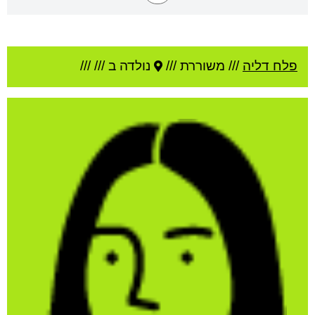
פלח דליה
///
משוררת ///
נולדה ב ///
///