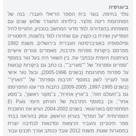
ביוגרפיה
נולד בחיפה, בוגר בית הספר הריאלי העברי. בנה של
המתרגמת ריטה מלצר. בילדותו התגורר שלוש שנים עם
משפחתו בהונדורס. למד מדעי המחשב בטכניון, התגייס לחיל
המודיעין ושירת בו כקצין. עם שחרורו למד בלשנות, היסטוריה
ופילוסופיה באוניברסיטה העברית בירושלים. משנת 1992
מפרסם ביקורות ספרות ותרבות, מאמרים וטורים אישיים
בעיתונות היומית ובכתבי עת. בין השאר היה בעל טור במוסף
"ספרים וספרות" של ""מעריב"", בו כתב גם ביקורות קבועות
על ספרות מתורגמת (בשנים 2005-1996), ובעל טור אישי
וטור לענייני לשון במוסף "תרבות וספרות" של ""הארץ""
(בשנים 1997-1995, 2009-2005). כתבות פרי עטו התפרסמו
גם ב"העולם הזה", ב"ארץ אחרת", ב"מקור ראשון", ב"מסע
אחר", וכן במוסף התרבות של העיתון היומי El País
המתפרסם באורוגוואי. בשנים 2004-2002 הגיש את התוכנית
הספרותית "על המדף" בערוץ הראשון. עסק בהוראה בבתי
ספר תיכוניים והעביר הרצאות וסדנאות לכתיבה יוצרת
במסגרות שונות. משנת 2012 עובד ככותב ועורך תכנים עבור