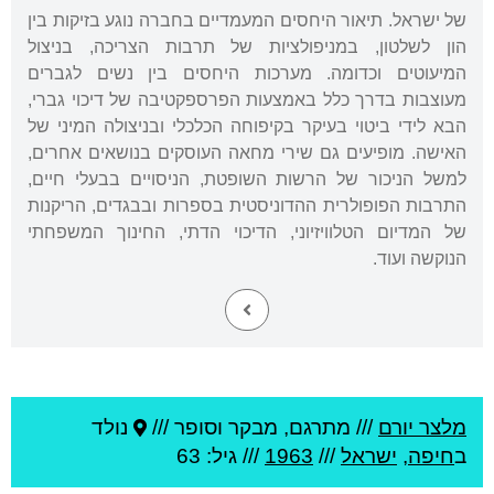
של ישראל. תיאור היחסים המעמדיים בחברה נוגע בזיקות בין
הון לשלטון, במניפולציות של תרבות הצריכה, בניצול
המיעוטים וכדומה. מערכות היחסים בין נשים לגברים
מעוצבות בדרך כלל באמצעות הפרספקטיבה של דיכוי גברי,
הבא לידי ביטוי בעיקר בקיפוחה הכלכלי ובניצולה המיני של
האישה. מופיעים גם שירי מחאה העוסקים בנושאים אחרים,
למשל הניכור של הרשות השופטת, הניסויים בבעלי חיים,
התרבות הפופולרית ההדוניסטית בספרות ובבגדים, הריקנות
של המדיום הטלוויזיוני, הדיכוי הדתי, החינוך המשפחתי
הנוקשה ועוד.
מלצר יורם
///
מתרגם, מבקר וסופר ///
נולד
ב
חיפה
,
ישראל
///
1963
/// גיל: 63