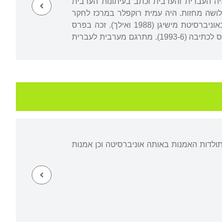
197), עבד כמפיק וכמראיין בטלוויזיה העברית והערבית וכתב בעיתונות הערבית
ת הבינלאומית לסופרים באיווה שבארצות הברית (1981). חיבר שלושה מחזות. היה עמית רוקפלר במרכז לחקר
המזרח הקרוב וצפון-אפריקה, אוניברסיטת מישיגן (1988-1987). מרצה לספרות השוואתית באוניברסיטת מישיגן (1988 ואילך). זכה בפרס
הסופרים של רידרז דייג'סט (1992); בפרס וויטינג לכתיבה (1991-2), ובפרס על שם לילה וולאס לכתיבה (1993-6). מתרגם מערבית לעברית
ולדות האמנות באותה אוניברסיטה וכן אמנות