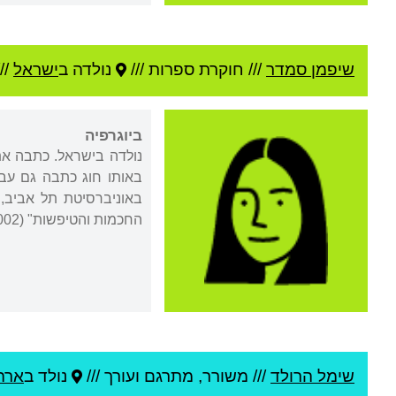
שיפמן סמדר
///
חוקרת ספרות ///
נולדה ב
ישראל
//
ביוגרפיה
באותו חוג כתבה גם עבו
באוניברסיטת תל אביב,
החכמות והטיפשות" (2002).
שימל הרולד
///
משורר, מתרגם ועורך ///
נולד ב
ארה