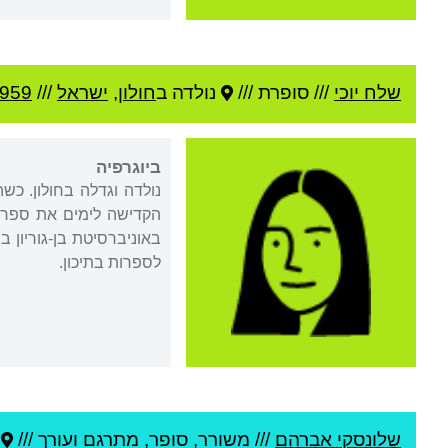
שלח יוכי
///
סופרת ///
נולדה ב
חולון
,
ישראל
///
959
ביוגרפיה
נולדה וגדלה בחולון. כ
הקדישה לימים את ספרה 
באוניברסיטת בן-גוריון 
לספרות בתיכון.
שלונסקי אברהם
///
משורר, סופר, מתרגם ועורך ///
נ