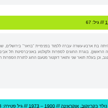
1
/// גיל: 67
שהיתה בת ארבע-עשרה עברה ללמוד בפנימיית "בויאר" בירושלים,
הראשון). בוגרת החוגים לספרות ולקולנוע באוניברסיטת תל אביב
בנגב, וכן בעלת תואר שני ותואר דוקטור מטעם החוג לתורת הספרות
ולד ב
קריוקוב
,
אוקראינה
///
1900
–
1973
/// גיל
פטירה: 73