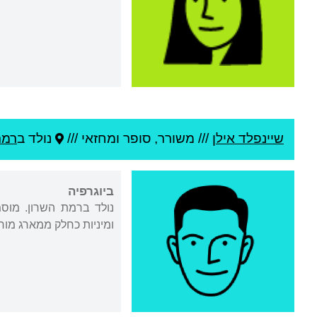
שיינפלד אילן
///
משורר, סופר ומחזאי ///
נולד ב
רמת
ביוגרפיה
נולד ברמת השרון. מוסמ
ומיניות כחלק ממארג מורכ