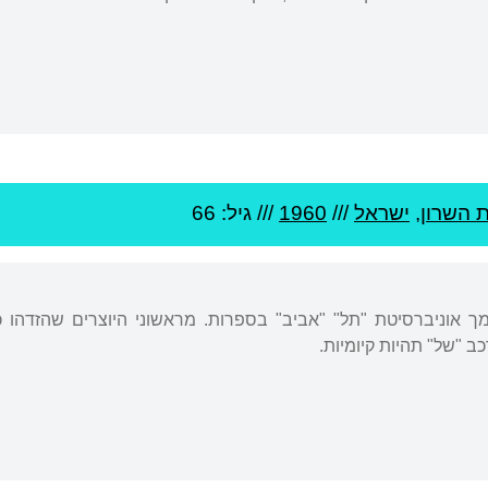
 השרון
,
ישראל
///
1960
/// גיל: 66
ך אוניברסיטת "תל" "אביב" בספרות. מראשוני היוצרים שהזדהו כה
ב "של" תהיות קיומיות.