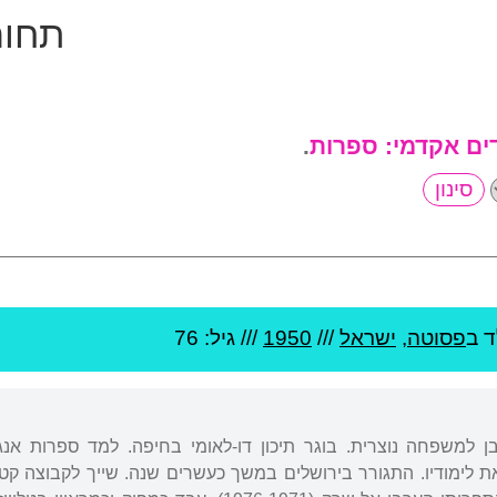
תחום
ים אקדמי:
ספרות
.
ד ב
פסוטה
,
ישראל
///
1950
/// גיל: 76
ן למשפחה נוצרית. בוגר תיכון דו-לאומי בחיפה. למד ספרות אנ
את לימודיו. התגורר בירושלים במשך כעשרים שנה. שייך לקבוצה 