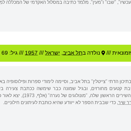
כשיו", "שבו" ו"מעין". מלמד כתיבה במסלול האקדמי של המכללה למִנה
מונאית ///
נולדה ב
תל אביב
,
ישראל
///
1957
/// גיל: 69
יכון הדתי "צייטלין" בתל אביב, וסיימה לימודי ספרות ופילוסופיה 
ת קטעים מחורזים, ובגיל שמונה כבר שימשה ככתבת צעירה בשב
ב"מעריב" "לנוער". ספר השיר
ר שיר
, כדי שבבית הספר לא ייוודע שהיא כותבת לעיתונים חילוניים.