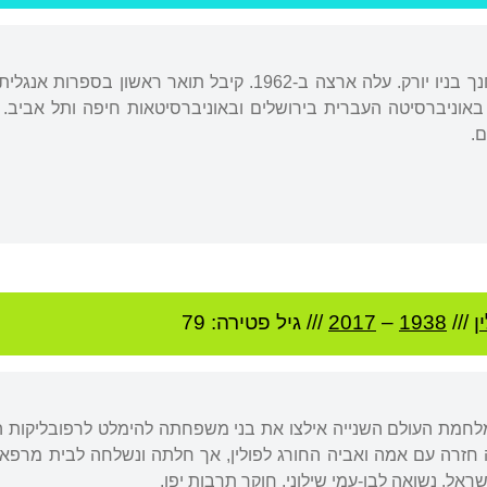
נולד בניו ג'רזי, גדל והתחנך בניו יורק. עלה ארצה ב-1962. ק
באוניברסיטה העברית בירושלים ובאוניברסיטאות חיפה ותל אביב. כ
ם.
ן
///
1938
–
2017
/// גיל
פטירה: 79
 מלחמת העולם השנייה אילצו את בני משפחתה להימלט לרפובליקות 
זרה עם אמה ואביה החורג לפולין, אך חלתה ונשלחה לבית מרפא 