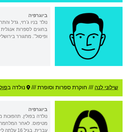
ביוגרפיה
בחוגים לספרות אנגלית 
ופיסול". מתגורר בירושלי
שילוני לנה
///
חוקרת ספרות וסופרת ///
נולדה ב
פולי
ביוגרפיה
נולדה בפולין. תהפוכות
מטיפוס. לאחר המלחמה ח
עברית. בגיל 16 עלתה לישראל. נשואה לבן-עמי שילוני, חוקר תרבות יפן.