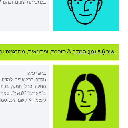
בכתבי עת שונים, ובהם "ע
שיר (שיינמן) סמדר
///
סופרת, עיתונאית, מתרגמת ופז
ביוגרפיה
נולדה בתל אביב. למדה בת
החלה בגיל חמש, בכתיב
לעצמה את שם העט
סמד