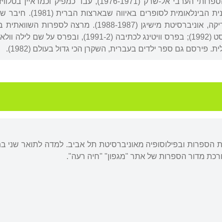
מקור. ערך את הירחון הספרותי הערבי אל-שרק (6-1971
והעברית. השתתף בתוכני
ת. פירסם גם ספר ילדים בעברית, השקרן הכי גדול בעולם (1982).
 הספרות ובפילוסופיה מאוניברסיטת תל אביב. למדה לתואר שני בת
רכת מדור הספרות של אתר "מגפון" "חיה רעה".