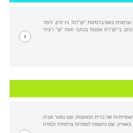
יבל תואר ראשון בספרות אנגלית וגרמנית באוניברסיטת "קו"רנל, ניו יורק. לימד
תב בי"קו"רת אמנות בכתבי העת "קו" ו"ציור
האסייתיות של ברית המועצות, שם נפטר אביה
בשווייץ, שם נחשפה לספרות צרפתית ולמדה