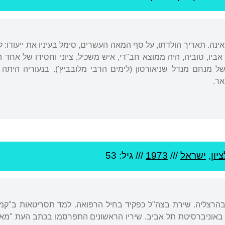
ראינה. תאריך הולדתו, על סף המאה העשרים, סימל בעיניו את ייעודו
ו, טוביה, היה ממוצא חב"די, איש משכיל, ציוני וחסידו של אחד ה
 מנחם מנדל שניאורסון (לימים הרבי מלובביץ'). בנעוריה הית
אר.
יון
,
ישראל
///
1973
/// גיל: 53
ן ובהרצליה. שירת בצה"ל כפקיד בחיל הרפואה. למד תסריטאות ב"ק
 באוניברסיטת תל אביב. שיריו הראשונים התפרסמו בכתב העת "מאזנ