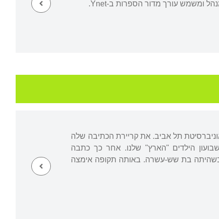
ל ומשמש עורך מדור הספרות ב-Ynet.
באוניברסיטת תל אביב. את קריירת הכתיבה שלה
ועון הילדים "הארץ" שלנו. אחר כך כתבה
ים הראשון שלה, "מונולוגים של נערה" (אלף, 1973), יצא לאור כשהיתה בת שש-עשרה. באותה תקופה אימצה