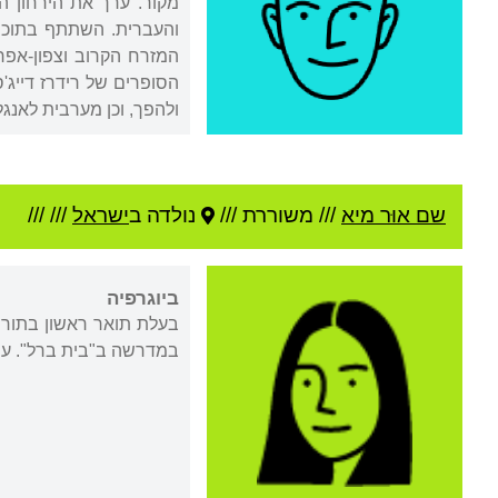
ולהפך, וכן מערבית לאנגלי
שם אוּר מיא
///
משוררת ///
נולדה ב
ישראל
///
///
ביוגרפיה
בעלת תואר ראשון בתורת
במדרשה ב"בית ברל". עו